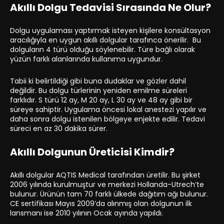
Akıllı Dolgu Tedavisi Sırasında Ne Olur?
Dolgu uygulaması yaptırmak isteyen kişilere konsültasyon
aracılığıyla en uygun akıllı dolgular tarafınca önerilir. Bu
dolguların 4 türü olduğu söylenebilir. Türe bağlı olarak
yüzün farklı alanlarında kullanıma uygundur.
Tabii ki belirtildiği gibi buna dudaklar ve gözler dahil
değildir. Bu dolgu türlerinin yeniden emilme süreleri
farklıdır. S türü 12 ay, M 20 ay, L 30 ay ve 48 ay gibi bir
süreye sahiptir. Uygulama öncesi lokal anestezi yapılır ve
daha sonra dolgu istenilen bölgeye enjekte edilir. Tedavi
süreci en az 30 dakika sürer.
Akıllı Dolgunun Üreticisi Kimdir?
Akıllı dolgular AQTIS Medical tarafından üretilir. Bu şirket
2006 yılında kurulmuştur ve merkezi Hollanda-Utrech’te
bulunur. Ürünün tam 70 farklı ülkede dağıtım ağı bulunur.
CE sertifikası Mayıs 2009’da alınmış olan dolgunun ilk
lansmanı ise 2010 yılının Ocak ayında yapıldı.