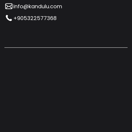
info@kandulu.com
+905322577368