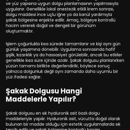
ve yüz yapısına uygun dolgu planlamasının yapılmasıyla
uygulanır. Genellikle lokal anestezik etkili krem sonrası,
dolgu maddesi ince uçlu iğne ya da kanül yardımıyla
şakak bölgesine enjekte edilir. Amaç, bölgeye kontrollü
hacim vererek doğal ve dengeli bir görünüm
oluşturmaktır.
İşlem çoğunlukla kısa sürede tamamlanır ve kişi aynı gün
günlük yaşamına dönebilir. Uygulama sonrasında hafif
şişlik, kızarıklık ya da hassasiyet görülebilir, ancak bu etkiler
genellikle kısa süre içinde azalır. Şakak dolgusu planlanırken
yüzün tamamı birlikte değerlendirilir, böylece sonuç
yalnızca dolgunluk değil aynı zamanda daha uyumlu bir
yüz ifadesi sağlar.
Şakak Dolgusu Hangi
Maddelerle Yapılır?
Şakak dolgusu en sık hyaluronik asit bazlı dolgu
maddeleriyle yapılır. Hyaluronik asit, vücutta doğal olarak
bulunan bir madde olduğu için estetik uygulamalarda sık
tercih edilir ve şakak bölgesine kontrollü hacim