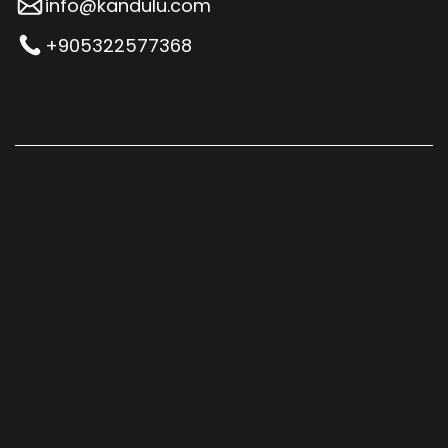
info@kandulu.com
+905322577368