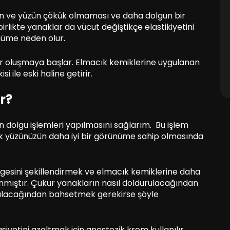
rın ve yüzün çökük olmaması ve daha dolgun bir
rlikte yanaklar da vücut değiştikçe elastikiyetini
nüme neden olur.
ar oluşmaya başlar. Elmacık kemiklerine uygulanan
i ile eski haline getirir.
r?
n dolgu işlemleri yapılmasını sağlarım. Bu işlem
k yüzünüzün daha iyi bir görünüme sahip olmasında
lgesini şekillendirmek ve elmacık kemiklerine daha
nmıştır. Çukur yanakların nasıl doldurulacağından
durulacağından bahsetmek gerekirse şöyle
tini azaltmak için anestezik krem ​​kullanılır,