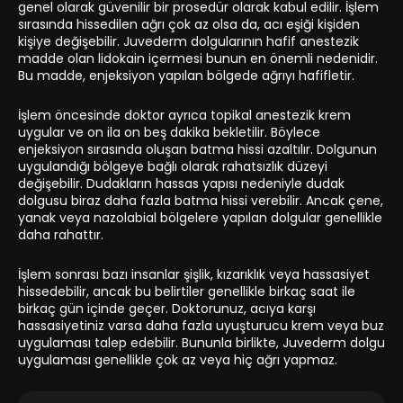
genel olarak güvenilir bir prosedür olarak kabul edilir. İşlem
sırasında hissedilen ağrı çok az olsa da, acı eşiği kişiden
kişiye değişebilir. Juvederm dolgularının hafif anestezik
madde olan lidokain içermesi bunun en önemli nedenidir.
Bu madde, enjeksiyon yapılan bölgede ağrıyı hafifletir.
İşlem öncesinde doktor ayrıca topikal anestezik krem
uygular ve on ila on beş dakika bekletilir. Böylece
enjeksiyon sırasında oluşan batma hissi azaltılır. Dolgunun
uygulandığı bölgeye bağlı olarak rahatsızlık düzeyi
değişebilir. Dudakların hassas yapısı nedeniyle dudak
dolgusu biraz daha fazla batma hissi verebilir. Ancak çene,
yanak veya nazolabial bölgelere yapılan dolgular genellikle
daha rahattır.
İşlem sonrası bazı insanlar şişlik, kızarıklık veya hassasiyet
hissedebilir, ancak bu belirtiler genellikle birkaç saat ile
birkaç gün içinde geçer. Doktorunuz, acıya karşı
hassasiyetiniz varsa daha fazla uyuşturucu krem veya buz
uygulaması talep edebilir. Bununla birlikte, Juvederm dolgu
uygulaması genellikle çok az veya hiç ağrı yapmaz.