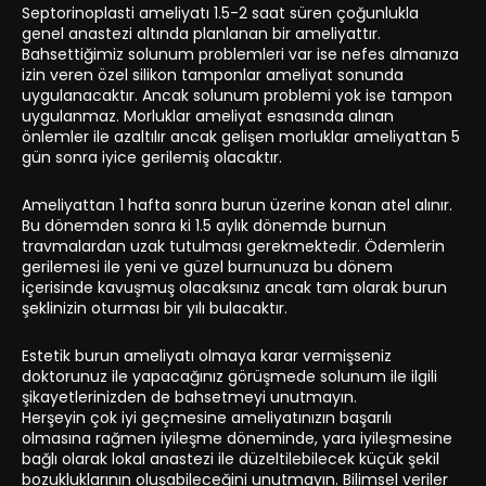
Septorinoplasti ameliyatı 1.5-2 saat süren çoğunlukla
genel anastezi altında planlanan bir ameliyattır.
Bahsettiğimiz solunum problemleri var ise nefes almanıza
izin veren özel silikon tamponlar ameliyat sonunda
uygulanacaktır. Ancak solunum problemi yok ise tampon
uygulanmaz. Morluklar ameliyat esnasında alınan
önlemler ile azaltılır ancak gelişen morluklar ameliyattan 5
gün sonra iyice gerilemiş olacaktır.
Ameliyattan 1 hafta sonra burun üzerine konan atel alınır.
Bu dönemden sonra ki 1.5 aylık dönemde burnun
travmalardan uzak tutulması gerekmektedir. Ödemlerin
gerilemesi ile yeni ve güzel burnunuza bu dönem
içerisinde kavuşmuş olacaksınız ancak tam olarak burun
şeklinizin oturması bir yılı bulacaktır.
Estetik burun ameliyatı olmaya karar vermişseniz
doktorunuz ile yapacağınız görüşmede solunum ile ilgili
şikayetlerinizden de bahsetmeyi unutmayın.
Herşeyin çok iyi geçmesine ameliyatınızın başarılı
olmasına rağmen iyileşme döneminde, yara iyileşmesine
bağlı olarak lokal anastezi ile düzeltilebilecek küçük şekil
bozukluklarının oluşabileceğini unutmayın. Bilimsel veriler