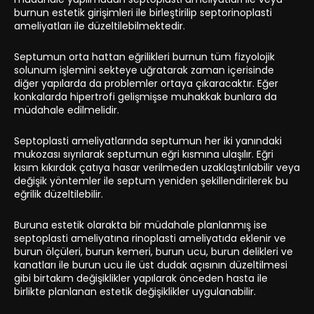
burnun estetik girişimleri ile birleştirilip septorinoplasti
ameliyatları ile düzeltilebilmektedir.
Septumun orta hattan eğrilikleri burnun tüm fizyolojik
solunum işlemini sekteye uğratarak zaman içerisinde
diğer yapılarda da problemler ortaya çıkaracaktır. Eğer
konkalarda hipertrofi gelişmişse muhakkak bunlara da
müdahale edilmelidir.
Septoplasti ameliyatlarında septumun her iki yanındaki
mukozası sıyrılarak septumun eğri kısmına ulaşılır. Eğri
kısım kıkırdak çatıya hasar verilmeden uzaklaştırılabilir veya
değişik yöntemler ile septum yeniden şekillendirilerek bu
eğrilik düzeltilebilir.
Buruna estetik olarakta bir müdahale planlanmış ise
septoplasti ameliyatına rinoplasti ameliyatıda eklenir ve
burun ölçüleri, burun kemeri, burun ucu, burun delikleri ve
kanatları ile burun ucu ile üst dudak açısının düzeltilmesi
gibi birtakım değişiklikler yapılarak önceden hasta ile
birlikte planlanan estetik değişiklikler uygulanabilir.