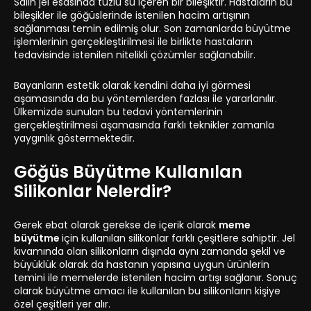
Salin jel esasında tuzlu su içeren bir bileşiktir. Hastaların bu
bileşikler ile göğüslerinde istenilen hacim artışının
sağlanması temin edilmiş olur. Son zamanlarda büyütme
işlemlerinin gerçekleştirilmesi ile birlikte hastaların
tedavisinde istenilen nitelikli çözümler sağlanabilir.
Bayanların estetik olarak kendini daha iyi görmesi
aşamasında da bu yöntemlerden fazlası ile yararlanılır.
Ülkemizde sunulan bu tedavi yöntemlerinin
gerçekleştirilmesi aşamasında farklı teknikler zamanla
yaygınlık göstermektedir.
Göğüs Büyütme Kullanılan
Silikonlar Nelerdir?
Gerek ebat olarak gerekse de içerik olarak
meme
büyütme
için kullanılan silikonlar farklı çeşitlere sahiptir. Jel
kıvamında olan silikonların dışında aynı zamanda şekil ve
büyüklük olarak da hastanın yapısına uygun ürünlerin
temini ile memelerde istenilen hacim artışı sağlanır. Sonuç
olarak büyütme amacı ile kullanılan bu silikonların kişiye
özel çeşitleri yer alır.