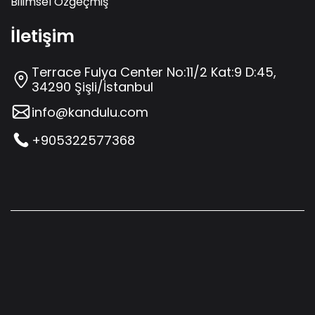
Bilimsel Özgeçmiş
İletişim
Terrace Fulya Center No:11/2 Kat:9 D:45,
34290 Şişli/İstanbul
info@kandulu.com
+905322577368