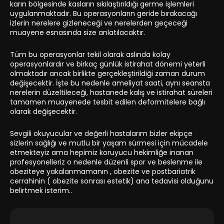
karın bölgesinde kasların sıkılaştırıldığı germe işlemleri
uygulanmaktadır. Bu operasyonların geride bırakacağı
izlerin nerelere gizleneceği ve nerelerden geçeceği
muayene esnasında size anlatılacaktır.
Tüm bu operasyonlar tekil olarak aslında kolay
operasyonlardır ve birkaç günlük istirahat dönemi yeterli
olmaktadır ancak birlikte gerçekleştirildiği zaman durum
değişecektir. İşte bu nedenle ameliyat saati, aynı seansta
nerelerin düzeltileceği, hastanede kalış ve istirahat süreleri
tamamen muayenede tesbit edilen deformitelere bağlı
olarak değişecektir.
Sevgili okuyucular ve değerli hastalarım bizler ekipçe
sizlerin sağlığı ve mutlu bir yaşam sürmesi için mücadele
etmekteyiz ama hepimiz koruyucu hekimliğe inanan
profesyonelleriz o nedenle düzenli spor ve beslenme ile
obeziteye yakalanmamanın , obezite ve postbariatrik
cerrahinin ( obezite sonrası estetik) ana tedavisi olduğunu
belirtmek isterim..