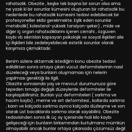
rahatsızlık. Obezite , keşke tek başına bir sorun olsa ama
ne yazık ki bir sorunlar kümesini oluşturan bir rahatsızlık bu
nedenlede bu rahatsızlık kümesini tedavi edebilecek bir
profesyoneller ekibi gerekmekte. Eşlik eden sorunlar
metabolik( kolesterol-yüksek tansiyon-şeker) , mide ve
diğer iç organ rahatsızlıklarını içeren cerrahi , özgüven
kaybı vb sıkıntıları kapsayan psikolojik ve sosyal ilişkileri aile
içi ilişkileri bile zedeleyebilecek estetik sorunlar olarak
karşımıza çıkmaktadır.
Benim sizlere aktarmak istediğim konu obezite tedavi
edildikten sonra ortaya çıkan vücut deformitelerinin nasıl
düzeleceği veya bunların oluşmaması için nelerin
yapılması gerektiği ile ilgili.
Obezite sonrasında yaş ve mevcut durumunuza göre
tepeden tırnağa değişik düzeylerde deformiteler ile
karşılaşabilirsiniz. Bunları yüz deformiteleri ( sarkma ve
hacim kaybı) , meme ve sırt deformitesi , kollarda sarkma
, karın ve kalçada sarkma ayrıca kalçada düzleşme ve son
olarak üst bacaklarda sarkma olarak sayabiliriz. Obezite
tedavisinden sonra ilk üç ay içerisinde hızlı kilo kaybı
gelişeceği için bunların birkısmından kurtulmanız mümkün
olmayabilir ancak bunlar ortaya çıkarsada çözümsüz değil