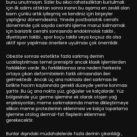
bunu unutmayın. Sizler bu sıkıcı rahatsızlıktan kurtulmak
için ilk adımı attıktan sonra inanın bu aşama en zevkli olan
kısım çünkü artık iyileşmiş ve kendiniz için birşeyler
yaptığınız dönemdesiniz. Yinede postbariatrik cerrahi
döneminde çok sayıda cerrahi işleme maruz kalmamak
için bariatrik cerrahi sonrasında endokrinolok takibi ,
diyetisyen takibi , spor koçu takibi veya koçsuz da olsa
aktif spor yapılması önerilere uyulması çok önemlidir.
Obezite sonrası estetikte fazla sarkmış derinin
uzaklaştırılması temel prensiptir ancak klasik işlemlerden
farklılıkları vardır. Bu farklılıklarınsa ana nedeni herkeste
ortaya çıkan deformitelerin farklı olmasından ileri
gelmektedir. Ancak üç ana noktada deri sarkması ile
birlikte hacim kaybınında gerekli düzeyde yerine konması
şarttır. Bu üç ana nokta yüz, göğüsler ve kalçalardır. Yüz
bölgesinde yüz germe işlemine ek olarak otojen yağ
enjeksiyonları, meme sarkmalarında meme dikleştirmeye
silikon meme protezlerinin eklenmesi ve kalça toparlama
işlemine otolog dermal-fat fleplerin eklenmesi
gerekecektir.
Bunlar dışındaki müdahalelerde fazla derinin çıkarıldığı ,