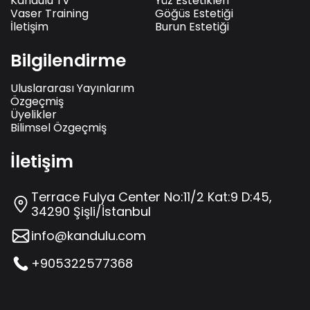
Kandulu Tv
Yüz Estetikleri
Vaser Training
Göğüs Estetiği
İletişim
Burun Estetiği
Bilgilendirme
Uluslararası Yayınlarım
Özgeçmiş
Üyelikler
Bilimsel Özgeçmiş
İletişim
Terrace Fulya Center No:11/2 Kat:9 D:45,
34290 Şişli/İstanbul
info@kandulu.com
+905322577368