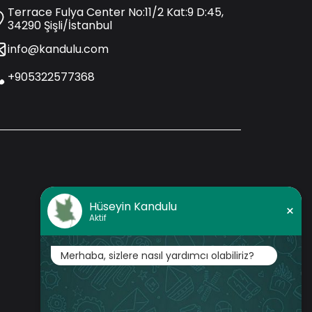
Terrace Fulya Center No:11/2 Kat:9 D:45,
34290 Şişli/İstanbul
info@kandulu.com
+905322577368
Hüseyin Kandulu
×
Aktif
Merhaba, sizlere nasıl yardımcı olabiliriz?