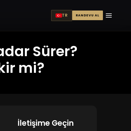
TR
RANDEVU AL
adar Sürer?
ir mi?
İletişime Geçin