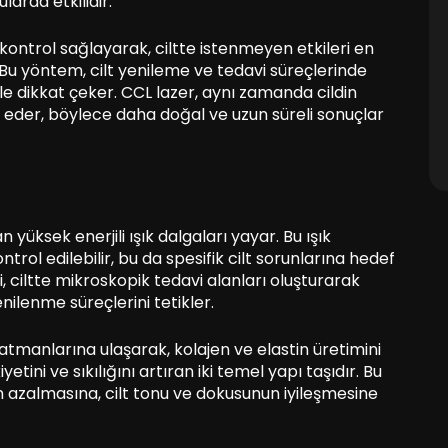
larda etkilidir.
 kontrol sağlayarak, ciltte istenmeyen etkileri en
 Bu yöntem, cilt yenileme ve tedavi süreçlerinde
 ile dikkat çeker. CCL lazer, aynı zamanda cildin
ik eder, böylece daha doğal ve uzun süreli sonuçlar
yüksek enerjili ışık dalgaları yayar. Bu ışık
ntrol edilebilir, bu da spesifik cilt sorunlarına hedef
, ciltte mikroskopik tedavi alanları oluşturarak
enilenme süreçlerini tetikler.
 katmanlarına ulaşarak, kolajen ve elastin üretimini
iyetini ve sıkılığını artıran iki temel yapı taşıdır. Bu
lerin azalmasına, cilt tonu ve dokusunun iyileşmesine