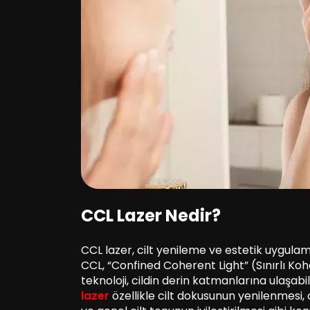
CCL Lazer Nedir?
CCL lazer, cilt yenileme ve estetik uygulam
CCL, “Confined Coherent Light” (Sınırlı Koher
teknoloji, cildin derin katmanlarına ulaşabi
lazer
özellikle cilt dokusunun yenilenmesi, ci