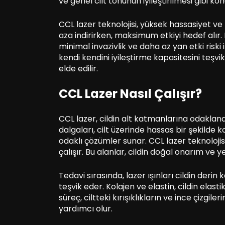
ve genel cilt tonunun iyileştirilmesi gibi konu
CCL lazer teknolojisi, yüksek hassasiyet ve
aza indirirken, maksimum etkiyi hedef alır.
minimal invazivlik ve daha az yan etki riski
kendi kendini iyileştirme kapasitesini teşv
elde edilir.
CCL Lazer Nasıl Çalışır?
CCL lazer, cildin alt katmanlarına odaklanan 
dalgaları, cilt üzerinde hassas bir şekilde ko
odaklı çözümler sunar. CCL lazer teknolojisi
çalışır. Bu alanlar, cildin doğal onarım ve y
Tedavi sırasında, lazer ışınları cildin derin
teşvik eder. Kolajen ve elastin, cildin elastik
süreç, ciltteki kırışıklıkların ve ince çizgi
yardımcı olur.