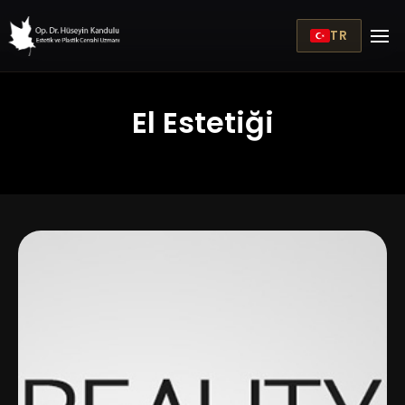
TR
El Estetiği