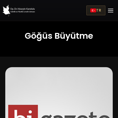
TR
Göğüs Büyütme