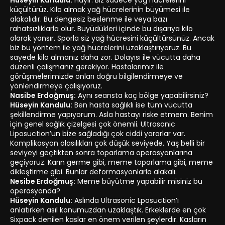
Hüseyin Kandulu:
Hayır. Biz sadece yağ hücrelerini
küçültürüz. Kilo almak yağ hücrelerinin büyümesi ile
alakalıdır. Bu dengesiz beslenme ile veya bazı
rahatsızlıklarla olur. Büyüdükleri içinde bu dışarıya kilo
olarak yansır. Sporla siz yağ hücresini küçültürsünüz. Ancak
biz bu yöntem ile yağ hücrelerini uzaklaştırıyoruz. Bu
sayede kilo almanız daha zor. Dolayısı ile vücutta daha
düzenli çalışmanız gerekiyor. Hastalarımız ile
görüşmelerimizde onları doğru bilgilendirmeye ve
yönlendirmeye çalışıyoruz.
Nasibe Erdoğmuş:
Aynı seansta kaç bölge yapabilirsiniz?
Hüseyin Kandulu:
Ben hasta sağlıklı ise tüm vücutta
şekillendirme yapıyorum. Asla hastayı riske etmem. Benim
için genel sağlık çizelgesi çok önemli. Ultrasonic
Liposuction’un bize sağladığı çok ciddi yararlar var.
Komplikasyon olasılıkları çok düşük seviyede. Yaş belli bir
seviyeyi geçtikten sonra toparlama operasyonlarına
geçiyoruz. Karın germe gibi, meme toparlama gibi, meme
dikleştirme gibi. Bunlar deformasyonlarla alakalı.
Nesibe Erdoğmuş:
Meme büyütme yapabilir misiniz bu
operasyonda?
Hüseyin Kandulu:
Aslında Ultrasonic Lposuction’ı
anlatırken asıl konumuzdan uzaklaştık. Erkeklerde en çok
Sixpack denilen kaslar en önem verilen şeylerdir. Kasların