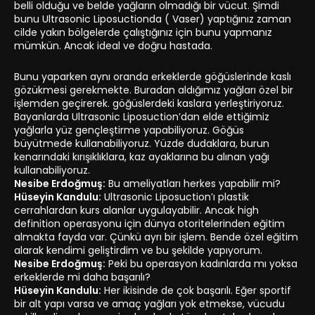
belli olduğu ve belde yağların olmadığı bir vücut. Şimdi
bunu Ultrasonic Liposuctionda ( Vaser) yaptığınız zaman
cilde yakın bölgelerde çalıştığınız için bunu yapmanız
mümkün. Ancak ideal ve doğru hastada.
Bunu yaparken aynı oranda erkeklerde göğüslerinde kaslı
gözükmesi gerekmekte. Buradan aldığımız yağları özel bir
işlemden geçirerek. göğüslerdeki kaslara yerleştiriyoruz.
Bayanlarda Ultrasonic Liposuction’dan elde ettiğimiz
yağlarla yüz gençleştirme yapabiliyoruz. Göğüs
büyütmede kullanabiliyoruz. Yüzde dudaklara, burun
kenarındaki kırışıklıklara, kaz ayaklarına bu alınan yağı
kullanabiliyoruz.
Nesibe Erdoğmuş:
Bu ameliyatları herkes yapabilir mi?
Hüseyin Kandulu:
Ultrasonic Liposuction’ı plastik
cerrahlardan kurs alanlar uygulayabilir. Ancak high
definition operasyonu için dünya otoritelerinden eğitim
almakta fayda var. Çünkü ayrı bir işlem. Bende özel eğitim
alarak kendimi geliştirdim ve bu şekilde yapıyorum.
Nesibe Erdoğmuş:
Peki bu operasyon kadınlarda mı yoksa
erkeklerde mi daha başarılı?
Hüseyin Kandulu:
Her ikisinde de çok başarılı. Eğer sportif
bir alt yapı varsa ve amaç yağları yok etmekse, vücudu