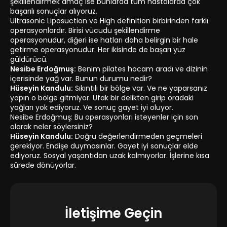
şekillendirmek amaç ise bunlarda tüm hastalarda çok
başarılı sonuçlar alıyoruz.
Ultrasonic Liposuction ve High definition birbirinden farklı
operasyonlardır. Birisi vücudu şekillendirme
operasyonudur, diğeri ise hatları daha belirgin bir hale
getirme operasyonudur. Her ikisinde de başarı yüz
güldürücü.
Nesibe Erdoğmuş:
Benim pilates hocam aradı ve dizinin
içerisinde yağ var. Bunun durumu nedir?
Hüseyin Kandulu:
Sıkıntılı bir bölge var. Ve ne yaparsanız
yapın o bölge gitmiyor. Ufak bir delikten girip oradaki
yağları yok ediyoruz. Ve sonuç gayet iyi oluyor.
Nesibe Erdoğmuş: Bu operasyonları isteyenler için son
olarak neler söylersiniz?
Hüseyin Kandulu:
Doğru değerlendirmeden geçmeleri
gerekiyor. Endişe duymasınlar. Gayet iyi sonuçlar elde
ediyoruz. Sosyal yaşantıdan uzak kalmıyorlar. İşlerine kısa
sürede dönüyorlar.
İletişime Geçin