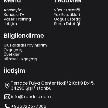
Menü
Tedaviler
Anasayfa
Vücut Estetiği
Kandulu Tv
Yüz Estetikleri
Vaser Training
Göğüs Estetiği
İletişim
Burun Estetiği
Bilgilendirme
Uluslararası Yayınlarım
Özgeçmiş
Üyelikler
Bilimsel Özgeçmiş
İletişim
Terrace Fulya Center No:11/2 Kat:9 D:45,
34290 Şişli/İstanbul
info@kandulu.com
+905322577368