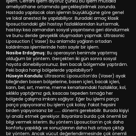
işlem. Cerrahi işlem diyoruz çünkü bu işlem mutlaka
ameliyathane ortamında gerçekleştirilmek zorunda.
Hastada yapılacak olan işlemin büyüklüğüne göre genel
ve lokal anestezi ile yapılabiliyor. Buradaki amaç klasik
liposuctiondaki gibi hastayı fazlalıklarından kurtarmak,
hastayı kısa zamandan sosyal yaşantısına geri döndürmek
ve bunu deride gevşeklik oluşmadan yapmak. Ultrasonic
Liposuction ( Vaser) bu anlamda yağların ortadan
kaldırılması işlemlerinde hatrı sayılır bir işlem.
Nasibe Erdoğmuş:
Bu operasyon benimde yaptırmış
olduğum bir yöntem. Gerçekten iki gün sonra sosyal
hayata dönebiliyorsunuz. Ben bacak bölgemde yaptırdım.
Peki başka hangi bölgelerde yapılabiliyor?
Hüseyin Kandulu
: Ultrasonic Liposuciton’da (Vaser) ayak
bileğinden basen bölgelerine, basen içleri, bacak içleri,
karın, bel, sırt, meme, meme kenarlarındaki fazlalıklar, kol,
sıklıkla yaptığımız gıdı, kısacası tepeden tırnağa her
bölgede çalışma imkanı sağlıyor. Eğer bu işlemi parça
parça yapıyorsanız bu işlem çok kolay. Fakat hepsini
birden yapıyorsanız bir ……. dönemi gerekebilir. Burada kişiyi
iyi analiz etmek gerekiyor. Bayanlara burda çok önemli bir
bilgi vermek isterim. Bu yöntem Liposuction’ın çok daha
konforlu yapıldığı ve sonuçlarının daha hızlı ortaya çıktığı
bir yöntem. Ancak vücut değerlendirmesinde çok önemli