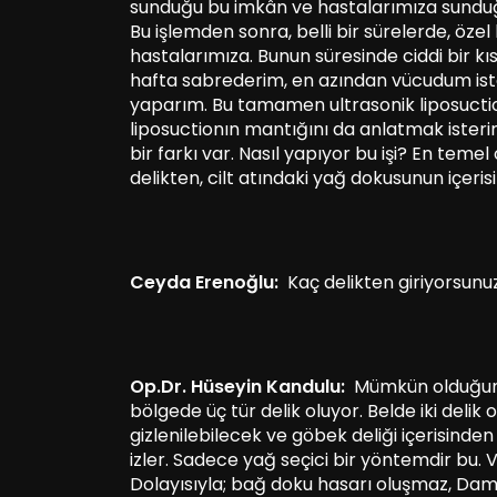
sunduğu bu imkân ve hastalarımıza sunduğu 
Bu işlemden sonra, belli bir sürelerde, özel 
hastalarımıza. Bunun süresinde ciddi bir kıs
hafta sabrederim, en azından vücudum iste
yaparım. Bu tamamen ultrasonik liposuctionı
liposuctionın mantığını da anlatmak isterim
bir farkı var. Nasıl yapıyor bu işi? En temel 
delikten, cilt atındaki yağ dokusunun içerisin
Ceyda Erenoğlu:
Kaç delikten giriyorsunu
Op.Dr. Hüseyin Kandulu:
Mümkün olduğunca
bölgede üç tür delik oluyor. Belde iki delik o
gizlenilebilecek ve göbek deliği içerisinden
izler. Sadece yağ seçici bir yöntemdir bu. Vü
Dolayısıyla; bağ doku hasarı oluşmaz, Dama