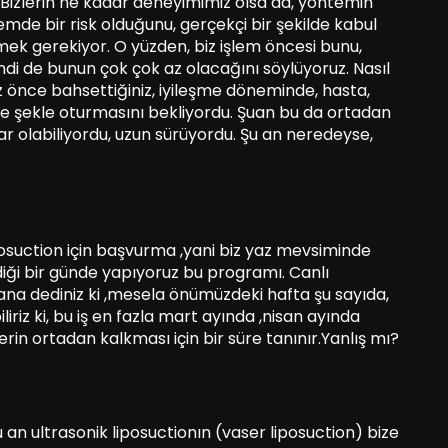
Bizlerin ne kadar deneyimimiz olsa da, yöntemin
işlemde bir risk olduğunu, gerçekçi bir şekilde kabul
ek gerekiyor. O yüzden, biz işlem öncesi bunu,
di de bunun çok çok az olacağını söylüyoruz. Nasıl
 önce bahsettiğiniz, iyileşme döneminde, hasta,
e şekle oturmasını bekliyordu. Şuan bu da ortadan
lar olabiliyordu, uzun sürüyordu. Şu an neredeyse,
posuction için başvurma ,yani biz yaz mevsiminde
ldiği bir günde yapıyoruz bu programı. Canlı
ana dediniz ki ,mesela önümüzdeki hafta şu sayıda,
liriz ki, bu iş en fazla mart ayında ,nisan ayında
izlerin ortadan kalkması için bir süre tanınır.Yanlış mı?
u an ultrasonik liposuctionın (vaser liposuction) bize