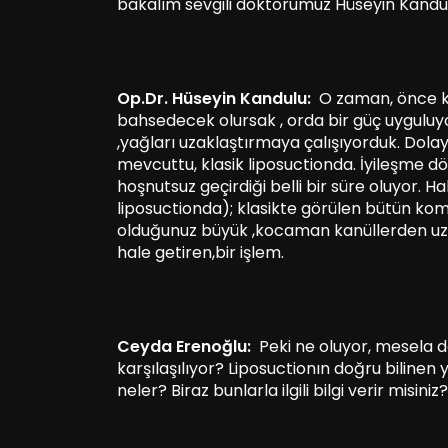
bakalım sevgili doktorumuz Hüseyin Kandul
Op.Dr. Hüseyin Kandulu:
O zaman, önce kıs
bahsedecek olursak , orda bir güç uyguluyo
,yağları uzaklaştırmaya çalışıyorduk. Dolay
mevcuttu, klasik liposuctionda. İyileşme 
hoşnutsuz geçirdiği belli bir süre oluyor. H
liposuctionda); klasikte görülen bütün ko
olduğunuz büyük ,kocaman kanüllerden uza
hale getiren,bir işlem.
Ceyda Erenoğlu:
Peki ne oluyor, mesela d
karşılaşılıyor? Liposuctionın doğru bilinen ya
neler? Biraz bunlarla ilgili bilgi verir misiniz?