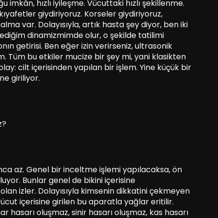
imkân, hızlı iyileşme. Vücuttaki hızlı şekillenme.
kıyafetler giydiriyoruz. Korseler giydiriyoruz,
alma var. Dolayısıyla, artık hasta şey diyor, ben iki
diğim dinamizmimde olur, o şekilde tatilimi
n getirisi. Ben eğer izin verirseniz, ultrasonik
. Tüm bu etkiler mucize bir şey mi, yani klasikten
olay: cilt içerisinden yapılan bir işlem. Yine küçük bir
e giriliyor.
z?
 az. Genel bir inceltme işlemi yapılacaksa, ön
luyor. Bunlar genel de bikini içerisine
 olan izler. Dolayısıyla kimsenin dikkatini çekmeyen
cut içerisine girilen bu aparatla yağlar eritilir.
r hasarı oluşmaz, sinir hasarı oluşmaz, kas hasarı