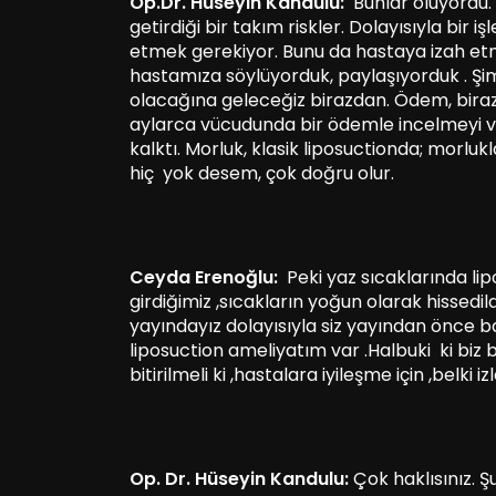
Op.Dr. Hüseyin Kandulu:
Bunlar oluyordu. 
getirdiği bir takım riskler. Dolayısıyla bir 
etmek gerekiyor. Bunu da hastaya izah etm
hastamıza söylüyorduk, paylaşıyorduk . Şim
olacağına geleceğiz birazdan. Ödem, biraz
aylarca vücudunda bir ödemle incelmeyi v
kalktı. Morluk, klasik liposuctionda; morluk
hiç yok desem, çok doğru olur.
Ceyda Erenoğlu:
Peki yaz sıcaklarında li
girdiğimiz ,sıcakların yoğun olarak hissedi
yayındayız dolayısıyla siz yayından önce b
liposuction ameliyatım var .Halbuki ki biz bi
bitirilmeli ki ,hastalara iyileşme için ,belki 
Op. Dr. Hüseyin Kandulu:
Çok haklısınız. Ş