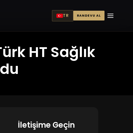
TR
RANDEVU AL
ürk HT Sağlık
ldu
İletişime Geçin