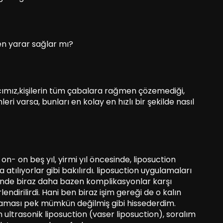
en yarar sağlar mı?
ımız,kişilerin tüm çabalara rağmen çözemediği,
i varsa, bunları en kolay en hızlı bir şekilde nasıl
n- on beş yıl, yirmi yıl öncesinde, liposuction
na atılıyorlar gibi bakılırdı. liposuction uygulamaları
iğinde biraz daha bazen komplikasyonlar karşı
ndirilirdi. Hani ben biraz işim gereği de o kalın
aması pek mümkün değilmiş gibi hissederdim.
ultrasonik liposuction (vaser liposuction), soralım