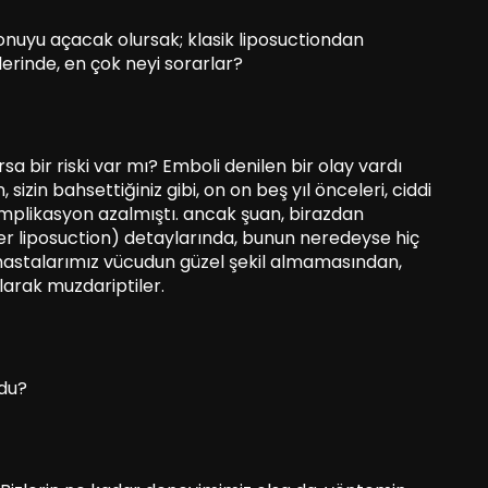
onuyu açacak olursak; klasik liposuctiondan
erinde, en çok neyi sorarlar?
ırsa bir riski var mı? Emboli denilen bir olay vardı
sizin bahsettiğiniz gibi, on on beş yıl önceleri, ciddi
komplikasyon azalmıştı. ancak şuan, birazdan
r liposuction) detaylarında, bunun neredeyse hiç
, hastalarımız vücudun güzel şekil almamasından,
olarak muzdariptiler.
du?