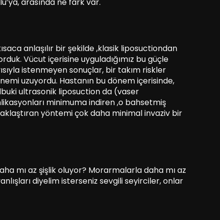
u’ya, arasında ne fark var.
aca anlaşılır bir şekilde ,klasik liposuctiondan
rduk. Vücut içerisine uyguladığımız bu güçle
ısıyla istenmeyen sonuçlar, bir takım riskler
dönemi uzuyordu. Hastanın bu dönem içerisinde,
albuki ultrasonik liposuction da (vaser
mlikasyonları minimuma indiren ,o bahsetmiş
klaştıran yöntemi çok daha minimal invaziv bir
aha mı az şişlik oluyor? Morarmalarla daha mı az
nlışları diyelim isterseniz sevgili seyirciler, onlar