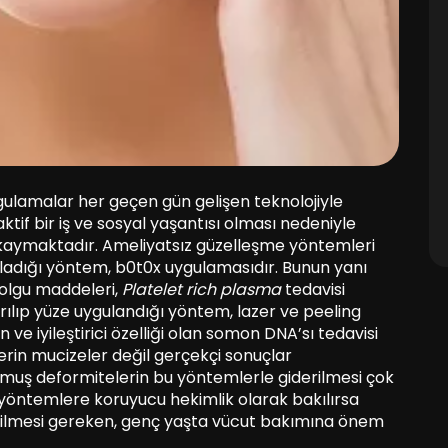
uygulamalar her geçen gün gelişen teknolojiyle
ktif bir iş ve sosyal yaşantısı olması nedeniyle
 kaymaktadır. Ameliyatsız güzelleşme yöntemleri
uladığı yöntem, b0t0x uygulamasıdır. Bunun yanı
dolgu maddeleri,
Platelet rich plasma
tedavisi
tırılıp yüze uygulandığı yöntem, lazer ve peeling
ve iyileştirici özelliği olan somon DNA’sı tedavisi
erin mucizeler değil gerçekçi sonuçlar
muş deformitelerin bu yöntemlerle giderilmesi çok
yöntemlere koruyucu hekimlik olarak bakılırsa
 edilmesi gereken, genç yaşta vücut bakımına önem