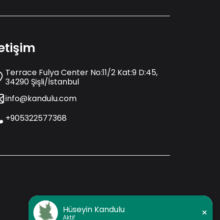
letişim
Terrace Fulya Center No:11/2 Kat:9 D:45,
34290 Şişli/İstanbul
info@kandulu.com
+905322577368
Hüseyin Kandulu
×
Aktif