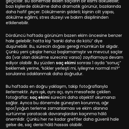
geçicidir. Bu dönemde ekilen saçların bir kısmı dökülebilir;
bazı kişilerde dökülme daha dramatik görünür, bazılarında
daha hafif geçer. Dökülmenin şiddeti; kişinin cilt yapısı,
dökülme eğilimi, stres düzeyi ve bakım disiplininden
etkilenebilir.
Dördüncü haftada görünüm bazen ekim öncesine benzer
hale gelebilir; hatta kişi “sanki daha da kötü” diye
düşünebilir. Bu, sürecin doğası gereği mümkün bir algıdır.
Çünkü yeni çıkışlar henüz başlamamıştır ve mevcut saçlar
da (var olan dökülme süreciniz varsa) zayıflamaya devam
ediyor olabilir. Bu yüzden
saç ekimi
sonrası 1 ayda “sonuç”
beklemek yerine, “kökler yerleşti mi, iyileşme normal mi?”
sorularına odaklanmak daha doğrudur.
Bu haftada en doğru yaklaşım, takip fotoğraflarıyla
ilerlemektir. Aynı ışık, aynı açı, aynı mesafede çekilen
fotoğraflar;
saç ekimi
sürecini daha objektif okumanızı
sağlar. Ayrıca bu dönemde güneşten korunma, ağır
spor/yoğun terleme zamanlaması ve ekim alanına
sürtünme yaratacak davranışlardan kaçınma hâlâ
önemlidir. Çünkü her ne kadar greftler daha güvenli hale
gelse de, saç derisi hâlâ hassas olabilir.