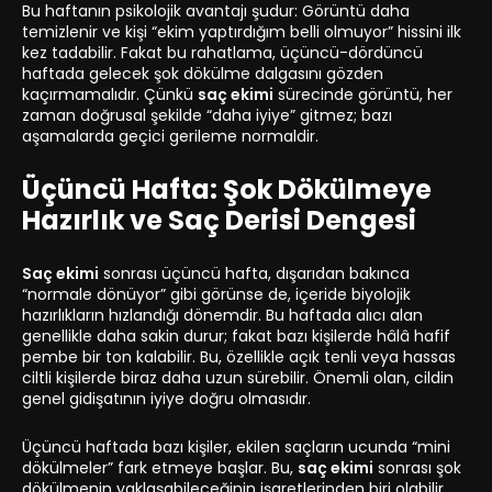
Bu haftanın psikolojik avantajı şudur: Görüntü daha
temizlenir ve kişi “ekim yaptırdığım belli olmuyor” hissini ilk
kez tadabilir. Fakat bu rahatlama, üçüncü-dördüncü
haftada gelecek şok dökülme dalgasını gözden
kaçırmamalıdır. Çünkü
saç ekimi
sürecinde görüntü, her
zaman doğrusal şekilde “daha iyiye” gitmez; bazı
aşamalarda geçici gerileme normaldir.
Üçüncü Hafta: Şok Dökülmeye
Hazırlık ve Saç Derisi Dengesi
Saç ekimi
sonrası üçüncü hafta, dışarıdan bakınca
“normale dönüyor” gibi görünse de, içeride biyolojik
hazırlıkların hızlandığı dönemdir. Bu haftada alıcı alan
genellikle daha sakin durur; fakat bazı kişilerde hâlâ hafif
pembe bir ton kalabilir. Bu, özellikle açık tenli veya hassas
ciltli kişilerde biraz daha uzun sürebilir. Önemli olan, cildin
genel gidişatının iyiye doğru olmasıdır.
Üçüncü haftada bazı kişiler, ekilen saçların ucunda “mini
dökülmeler” fark etmeye başlar. Bu,
saç ekimi
sonrası şok
dökülmenin yaklaşabileceğinin işaretlerinden biri olabilir.