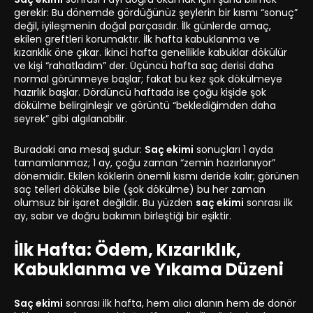
gerekir: Bu dönemde gördüğünüz şeylerin bir kısmı “sonuç”
değil, iyileşmenin doğal parçasıdır. İlk günlerde amaç,
ekilen greftleri korumaktır. İlk hafta kabuklanma ve
kızarıklık öne çıkar. İkinci hafta genellikle kabuklar dökülür
ve kişi “rahatladım” der. Üçüncü hafta saç derisi daha
normal görünmeye başlar; fakat bu kez şok dökülmeye
hazırlık başlar. Dördüncü haftada ise çoğu kişide şok
dökülme belirginleşir ve görüntü “beklediğimden daha
seyrek” gibi algılanabilir.
Buradaki ana mesaj şudur:
Saç ekimi
sonuçları 1 ayda
tamamlanmaz; 1 ay, çoğu zaman “zemin hazırlanıyor”
dönemidir. Ekilen köklerin önemli kısmı deride kalır; görünen
saç telleri dökülse bile (şok dökülme) bu her zaman
olumsuz bir işaret değildir. Bu yüzden
saç ekimi
sonrası ilk
ay, sabır ve doğru bakımın birleştiği bir eşiktir.
İlk Hafta: Ödem, Kızarıklık,
Kabuklanma ve Yıkama Düzeni
Saç ekimi
sonrası ilk hafta, hem alıcı alanın hem de donör