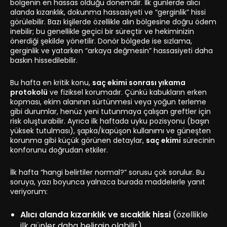
bölgenin en hassas olduğu dönemdir. İlk günlerde alıcı
alanda kızarıklık, dokunma hassasiyeti ve “gerginlik” hissi
görülebilir. Bazı kişilerde özellikle alın bölgesine doğru ödem
inebilir; bu genellikle geçici bir süreçtir ve hekiminizin
önerdiği şekilde yönetilir. Donör bölgede ise sızlama,
gerginlik ve yatarken “arkaya değmesin” hassasiyeti daha
baskın hissedilebilir.
Bu hafta en kritik konu,
saç ekimi sonrası yıkama
protokolü
ve fiziksel korumadır. Çünkü kabukların erken
kopması, ekim alanının sürtünmesi veya yoğun terleme
gibi durumlar, henüz yeni tutunmaya çalışan greftler için
risk oluşturabilir. Ayrıca ilk haftada uyku pozisyonu (başın
yüksek tutulması), şapka/kapüşon kullanımı ve güneşten
korunma gibi küçük görünen detaylar,
saç ekimi
sürecinin
konforunu doğrudan etkiler.
İlk hafta “hangi belirtiler normal?” sorusu çok sorulur. Bu
soruya, yazı boyunca yalnızca burada maddelerle yanıt
veriyorum:
Alıcı alanda kızarıklık ve sıcaklık hissi
(özellikle
ilk günler daha belirgin olabilir)