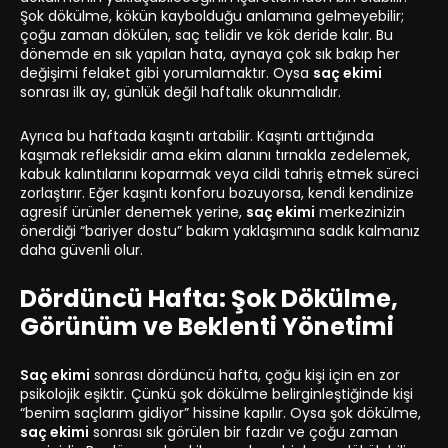
Şok dökülme, kökün kaybolduğu anlamına gelmeyebilir;
çoğu zaman dökülen, saç telidir ve kök deride kalır. Bu
dönemde en sık yapılan hata, aynaya çok sık bakıp her
değişimi felaket gibi yorumlamaktır. Oysa
saç ekimi
sonrası ilk ay, günlük değil haftalık okunmalıdır.
Ayrıca bu haftada kaşıntı artabilir. Kaşıntı arttığında
kaşımak refleksidir ama ekim alanını tırnakla zedelemek,
kabuk kalıntılarını koparmak veya cildi tahriş etmek süreci
zorlaştırır. Eğer kaşıntı konforu bozuyorsa, kendi kendinize
agresif ürünler denemek yerine,
saç ekimi
merkezinizin
önerdiği “bariyer dostu” bakım yaklaşımına sadık kalmanız
daha güvenli olur.
Dördüncü Hafta: Şok Dökülme,
Görünüm ve Beklenti Yönetimi
Saç ekimi
sonrası dördüncü hafta, çoğu kişi için en zor
psikolojik eşiktir. Çünkü şok dökülme belirginleştiğinde kişi
“benim saçlarım gidiyor” hissine kapılır. Oysa şok dökülme,
saç ekimi
sonrası sık görülen bir fazdır ve çoğu zaman