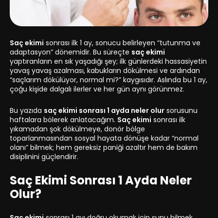
Saç ekimi
sonrası ilk 1 ay, sonucu belirleyen “tutunma ve
adaptasyon” dönemidir. Bu süreçte
saç ekimi
yaptıranların en sık yaşadığı şey; ilk günlerdeki hassasiyetin
yavaş yavaş azalması, kabukların dökülmesi ve ardından
“saçlarım dökülüyor, normal mi?” kaygısıdır. Aslında bu 1 ay,
çoğu kişide dalgalı ilerler ve her gün aynı görünmez.
Bu yazıda
saç ekimi sonrası 1 ayda neler olur
sorusunu
haftalara bölerek anlatacağım.
Saç ekimi
sonrası ilk
yıkamadan şok dökülmeye, donör bölge
toparlanmasından sosyal hayata dönüşe kadar “normal
olanı” bilmek; hem gereksiz paniği azaltır hem de bakım
disiplinini güçlendirir.
Saç Ekimi Sonrası 1 Ayda Neler
Olur?
Saç ekimi
sonrası 1 ayı doğru okumak için şunu bilmek