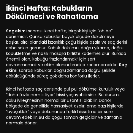
İkinci Hafta: Kabukların
Dökülmesi ve Rahatlama
Saç ekimi
sonrası ikinci hafta, birçok kişi için “oh be”
dönemidir. Çünkü kabuklar büyük ölçüde dökülmeye
başlar, alıcı alandaki kızarıklık çoğu kişide azalır ve saç derisi
daha sakin görünür. Kabuk dökümü; doğru yıkama, doğru
köpükletme ve nazik masajla birlikte kademeli olur. Burada
önemli olan, kabuğu “hızlandırmak” için sert
davranmamak ve ekim alanını tırnakla zorlamamaktır.
Saç
ekimi
sonrası kabuklar, doğru zamanda doğru şekilde
döküldüğünde süreç çok daha konforlu ilerler.
İkinci haftada saç derisinde pul pul dökülme, kuruluk veya
“daha fazla nem istiyor” hissi yaşayabilirsiniz. Bu durum,
doku iyileşmesinin normal bir uzantısı olabilir. Donör
bölgede de genellikle hassasiyet azalır, ama bazı kişilerde
“uyuşukluk” veya dokununca farklı hissetme bir süre
devam edebilir. Bu da çoğu zaman geçicidir ve zamanla
normale döner.