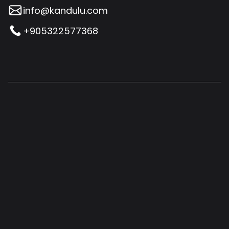
info@kandulu.com
+905322577368