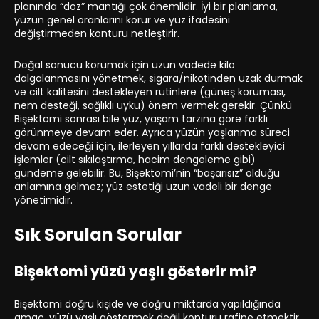
planında “doz” mantığı çok önemlidir. İyi bir planlama,
yüzün genel oranlarını korur ve yüz ifadesini
değiştirmeden konturu netleştirir.
Doğal sonucu korumak için uzun vadede kilo
dalgalanmasını yönetmek, sigara/nikotinden uzak durmak
ve cilt kalitesini destekleyen rutinlere (güneş koruması,
nem desteği, sağlıklı uyku) önem vermek gerekir. Çünkü
Bişektomi sonrası bile yüz, yaşam tarzına göre farklı
görünmeye devam eder. Ayrıca yüzün yaşlanma süreci
devam edeceği için, ilerleyen yıllarda farklı destekleyici
işlemler (cilt sıkılaştırma, hacim dengeleme gibi)
gündeme gelebilir. Bu, Bişektomi’nin “başarısız” olduğu
anlamına gelmez; yüz estetiği uzun vadeli bir denge
yönetimidir.
Sık Sorulan Sorular
Bişektomi yüzü yaşlı gösterir mi?
Bişektomi doğru kişide ve doğru miktarda yapıldığında
amaç, yüzü yaşlı göstermek değil konturu rafine etmektir.