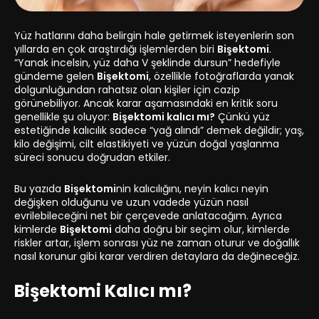
Yüz hatlarını daha belirgin hale getirmek isteyenlerin son
yıllarda en çok araştırdığı işlemlerden biri
Bişektomi
.
“Yanak incelsin, yüz daha V şeklinde dursun” hedefiyle
gündeme gelen
Bişektomi
, özellikle fotoğraflarda yanak
dolgunluğundan rahatsız olan kişiler için cazip
görünebiliyor. Ancak karar aşamasındaki en kritik soru
genellikle şu oluyor:
Bişektomi kalıcı mı?
Çünkü yüz
estetiğinde kalıcılık sadece “yağ alındı” demek değildir; yaş,
kilo değişimi, cilt elastikiyeti ve yüzün doğal yaşlanma
süreci sonucu doğrudan etkiler.
Bu yazıda
Bişektomi
nin kalıcılığını, neyin kalıcı neyin
değişken olduğunu ve uzun vadede yüzün nasıl
evrilebileceğini net bir çerçevede anlatacağım. Ayrıca
kimlerde
Bişektomi
daha doğru bir seçim olur, kimlerde
riskler artar, işlem sonrası yüz ne zaman oturur ve doğallık
nasıl korunur gibi karar verdiren detaylara da değineceğiz.
Bişektomi Kalıcı mı?