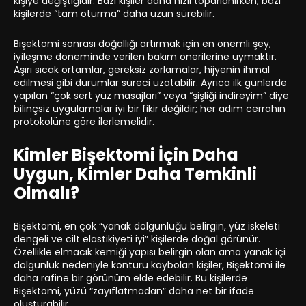
kişiye değiştiğidir. Bazı kişiler daha hızlı toparlanırken, bazı
kişilerde “tam oturma” daha uzun sürebilir.
Bişektomi sonrası doğallığı artırmak için en önemli şey,
iyileşme döneminde verilen bakım önerilerine uymaktır.
Aşırı sıcak ortamlar, gereksiz zorlamalar, hijyenin ihmal
edilmesi gibi durumlar süreci uzatabilir. Ayrıca ilk günlerde
yapılan “çok sert yüz masajları” veya “şişliği indireyim” diye
bilinçsiz uygulamalar iyi bir fikir değildir; her adım cerrahın
protokolüne göre ilerlemelidir.
Kimler Bişektomi İçin Daha
Uygun, Kimler Daha Temkinli
Olmalı?
Bişektomi, en çok “yanak dolgunluğu belirgin, yüz iskeleti
dengeli ve cilt elastikiyeti iyi” kişilerde doğal görünür.
Özellikle elmacık kemiği yapısı belirgin olan ama yanak içi
dolgunluk nedeniyle konturu kaybolan kişiler, Bişektomi ile
daha rafine bir görünüm elde edebilir. Bu kişilerde
Bişektomi, yüzü “zayıflatmadan” daha net bir ifade
oluşturabilir.