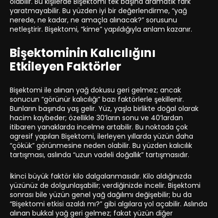
olabilir. Bu kişilerde Bişektomi tek başına dramatik fark
yaratmayabilir. Bu yüzden iyi bir değerlendirme, “yağ
nerede, ne kadar, ne amaçla alınacak?” sorusunu
netleştirir. Bişektomi, “kime” yapıldığıyla anlam kazanır.
Bişektominin Kalıcılığını
Etkileyen Faktörler
Bişektomi ile alınan yağ dokusu geri gelmez; ancak
sonucun “görünür kalıcılığı” bazı faktörlerle şekillenir.
Bunların başında yaş gelir. Yüz, yaşla birlikte doğal olarak
hacim kaybeder; özellikle 30’ların sonu ve 40’lardan
itibaren yanaklarda incelme artabilir. Bu noktada çok
agresif yapılan Bişektomi, ilerleyen yıllarda yüzün daha
“çökük” görünmesine neden olabilir. Bu yüzden kalıcılık
tartışması, aslında “uzun vadeli doğallık” tartışmasıdır.
İkinci büyük faktör kilo dalgalanmasıdır. Kilo aldığınızda
yüzünüz de dolgunlaşabilir; verdiğinizde incelir. Bişektomi
sonrası bile yüzün genel yağ dağılımı değişebilir; bu da
“Bişektomi etkisi azaldı mı?” gibi algılara yol açabilir. Aslında
alınan bukkal yağ geri gelmez; fakat yüzün diğer