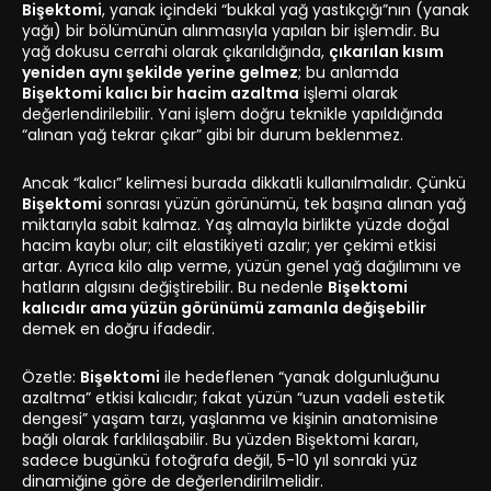
Bişektomi
, yanak içindeki “bukkal yağ yastıkçığı”nın (yanak
yağı) bir bölümünün alınmasıyla yapılan bir işlemdir. Bu
yağ dokusu cerrahi olarak çıkarıldığında,
çıkarılan kısım
yeniden aynı şekilde yerine gelmez
; bu anlamda
Bişektomi kalıcı bir hacim azaltma
işlemi olarak
değerlendirilebilir. Yani işlem doğru teknikle yapıldığında
“alınan yağ tekrar çıkar” gibi bir durum beklenmez.
Ancak “kalıcı” kelimesi burada dikkatli kullanılmalıdır. Çünkü
Bişektomi
sonrası yüzün görünümü, tek başına alınan yağ
miktarıyla sabit kalmaz. Yaş almayla birlikte yüzde doğal
hacim kaybı olur; cilt elastikiyeti azalır; yer çekimi etkisi
artar. Ayrıca kilo alıp verme, yüzün genel yağ dağılımını ve
hatların algısını değiştirebilir. Bu nedenle
Bişektomi
kalıcıdır ama yüzün görünümü zamanla değişebilir
demek en doğru ifadedir.
Özetle:
Bişektomi
ile hedeflenen “yanak dolgunluğunu
azaltma” etkisi kalıcıdır; fakat yüzün “uzun vadeli estetik
dengesi” yaşam tarzı, yaşlanma ve kişinin anatomisine
bağlı olarak farklılaşabilir. Bu yüzden Bişektomi kararı,
sadece bugünkü fotoğrafa değil, 5-10 yıl sonraki yüz
dinamiğine göre de değerlendirilmelidir.