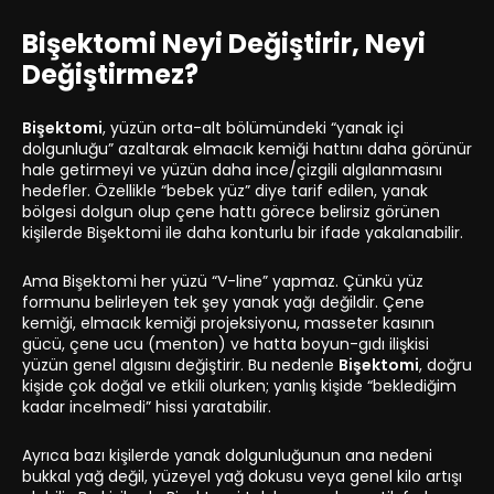
Bişektomi Neyi Değiştirir, Neyi
Değiştirmez?
Bişektomi
, yüzün orta-alt bölümündeki “yanak içi
dolgunluğu” azaltarak elmacık kemiği hattını daha görünür
hale getirmeyi ve yüzün daha ince/çizgili algılanmasını
hedefler. Özellikle “bebek yüz” diye tarif edilen, yanak
bölgesi dolgun olup çene hattı görece belirsiz görünen
kişilerde Bişektomi ile daha konturlu bir ifade yakalanabilir.
Ama Bişektomi her yüzü “V-line” yapmaz. Çünkü yüz
formunu belirleyen tek şey yanak yağı değildir. Çene
kemiği, elmacık kemiği projeksiyonu, masseter kasının
gücü, çene ucu (menton) ve hatta boyun-gıdı ilişkisi
yüzün genel algısını değiştirir. Bu nedenle
Bişektomi
, doğru
kişide çok doğal ve etkili olurken; yanlış kişide “beklediğim
kadar incelmedi” hissi yaratabilir.
Ayrıca bazı kişilerde yanak dolgunluğunun ana nedeni
bukkal yağ değil, yüzeyel yağ dokusu veya genel kilo artışı