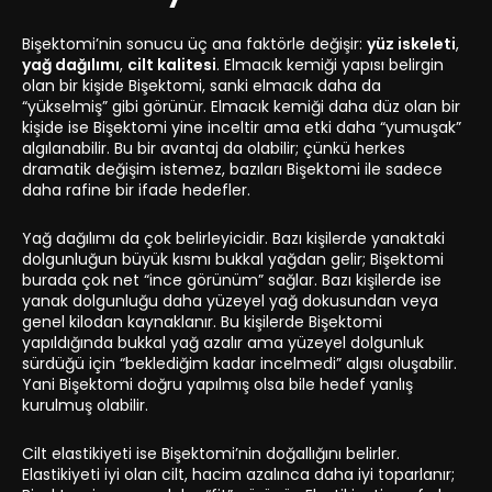
Bişektomi’nin sonucu üç ana faktörle değişir:
yüz iskeleti
,
yağ dağılımı
,
cilt kalitesi
. Elmacık kemiği yapısı belirgin
olan bir kişide Bişektomi, sanki elmacık daha da
“yükselmiş” gibi görünür. Elmacık kemiği daha düz olan bir
kişide ise Bişektomi yine inceltir ama etki daha “yumuşak”
algılanabilir. Bu bir avantaj da olabilir; çünkü herkes
dramatik değişim istemez, bazıları Bişektomi ile sadece
daha rafine bir ifade hedefler.
Yağ dağılımı da çok belirleyicidir. Bazı kişilerde yanaktaki
dolgunluğun büyük kısmı bukkal yağdan gelir; Bişektomi
burada çok net “ince görünüm” sağlar. Bazı kişilerde ise
yanak dolgunluğu daha yüzeyel yağ dokusundan veya
genel kilodan kaynaklanır. Bu kişilerde Bişektomi
yapıldığında bukkal yağ azalır ama yüzeyel dolgunluk
sürdüğü için “beklediğim kadar incelmedi” algısı oluşabilir.
Yani Bişektomi doğru yapılmış olsa bile hedef yanlış
kurulmuş olabilir.
Cilt elastikiyeti ise Bişektomi’nin doğallığını belirler.
Elastikiyeti iyi olan cilt, hacim azalınca daha iyi toparlanır;