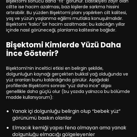
Bişektomi sonucu daha “fit” görünür. Elastikiyeti zayıf olan
ciltte ise hacim azalması, bazı kişilerde sarkma hissini
artırabilir. Bu yüzden Bişektomi planı yapılırken cilt kalitesi,
yaş ve yüzün yaşlanma eğilimi mutlaka konuşulmalıdır.
Bişektomi “kalıcı” bir hacim azaltmadır; bu kalıcılığın yıllar
içinde nasıl görüneceği, planlama kalitesine bağlıdır.
Bişektomi Kimlerde Yüzü Daha
İnce Gösterir?
Bişektomi’nin inceltici etkisi en belirgin şekilde,
dolgunluğun kaynağı gerçekten bukkal yağ olduğunda ve
yüz oranları bunu kaldırdığında görülür. Aşağıdaki
profillerde Bişektomi sonrası “yüz daha ince” algısı
genellikle daha güçlü olur (bu yazıda yalnızca bu bölümde
madde kullanıyorum):
Yanak içi dolgunluğu belirgin olup “bebek yüz”
görünümü baskın olanlar
Elmacık kemiği yapısı fena olmayan ama yanak
dolgunluğu elmacığı gölgeleyenler