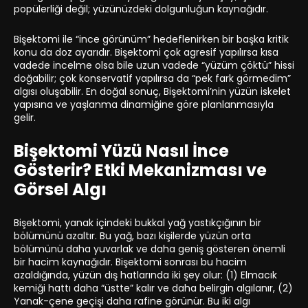
popülerliği değil; yüzünüzdeki dolgunluğun kaynağıdır.
Bişektomi ile “ince görünüm” hedeflenirken bir başka kritik
konu da doz ayarıdır. Bişektomi çok agresif yapılırsa kısa
vadede incelme olsa bile uzun vadede “yüzüm çöktü” hissi
doğabilir; çok konservatif yapılırsa da “pek fark görmedim”
algısı oluşabilir. En doğal sonuç, Bişektomi’nin yüzün iskelet
yapısına ve yaşlanma dinamiğine göre planlanmasıyla
gelir.
Bişektomi Yüzü Nasıl İnce
Gösterir? Etki Mekanizması ve
Görsel Algı
Bişektomi, yanak içindeki bukkal yağ yastıkçığının bir
bölümünü azaltır. Bu yağ, bazı kişilerde yüzün orta
bölümünü daha yuvarlak ve daha geniş gösteren önemli
bir hacim kaynağıdır. Bişektomi sonrası bu hacim
azaldığında, yüzün dış hatlarında iki şey olur: (1) Elmacık
kemiği hattı daha “üstte” kalır ve daha belirgin algılanır, (2)
Yanak-çene geçişi daha rafine görünür. Bu iki algı