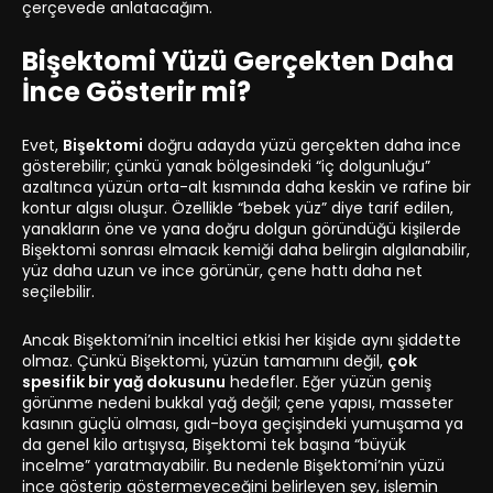
çerçevede anlatacağım.
Bişektomi Yüzü Gerçekten Daha
İnce Gösterir mi?
Evet,
Bişektomi
doğru adayda yüzü gerçekten daha ince
gösterebilir; çünkü yanak bölgesindeki “iç dolgunluğu”
azaltınca yüzün orta-alt kısmında daha keskin ve rafine bir
kontur algısı oluşur. Özellikle “bebek yüz” diye tarif edilen,
yanakların öne ve yana doğru dolgun göründüğü kişilerde
Bişektomi sonrası elmacık kemiği daha belirgin algılanabilir,
yüz daha uzun ve ince görünür, çene hattı daha net
seçilebilir.
Ancak Bişektomi’nin inceltici etkisi her kişide aynı şiddette
olmaz. Çünkü Bişektomi, yüzün tamamını değil,
çok
spesifik bir yağ dokusunu
hedefler. Eğer yüzün geniş
görünme nedeni bukkal yağ değil; çene yapısı, masseter
kasının güçlü olması, gıdı-boya geçişindeki yumuşama ya
da genel kilo artışıysa, Bişektomi tek başına “büyük
incelme” yaratmayabilir. Bu nedenle Bişektomi’nin yüzü
ince gösterip göstermeyeceğini belirleyen şey, işlemin