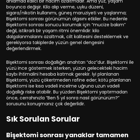
anlamda kalıcı bir hacim azaltmadır. Ama yüz, yaşam
boyunca değişir. Kilo alıp verme, uyku düzeni,
sigara/nikotin kullanımı, güneş maruziyeti ve yaşlanma;
Bişektomi sonrası görünümün algısını etkiler. Bu nedenle
Bişektomi sonrası sonucu korumak için “mucize bakım”
değil, istikrarlı bir yaşam ritmi önemlidir: kilo
dalgalanmalarını azaltmak, cilt kalitesini desteklemek ve
gerekiyorsa takiplerde yüzün genel dengesini
değerlendirmek.
Bişektomi sonrası doğallığın anahtarı “doz”dur. Bişektomi ile
yüzü ince göstermek isterken, yüzün gelecekteki hacim
kaybı ihtimalini hesaba katmak gerekir. İyi planlanan
Bişektomi, yüzü çökertmeden rafine eder; kötü planlanan
Bişektomi ise kısa vadeli incelme uğruna uzun vadeli
doğallığı riske atabilir. Bu yüzden Bişektomi yaptırmadan
önce, cerrahınızla “Ben 5 yıl sonra nasıl görünürüm?”
sorusunu konuşmanız çok değerlidir.
Sık Sorulan Sorular
Bişektomi sonrası yanaklar tamamen