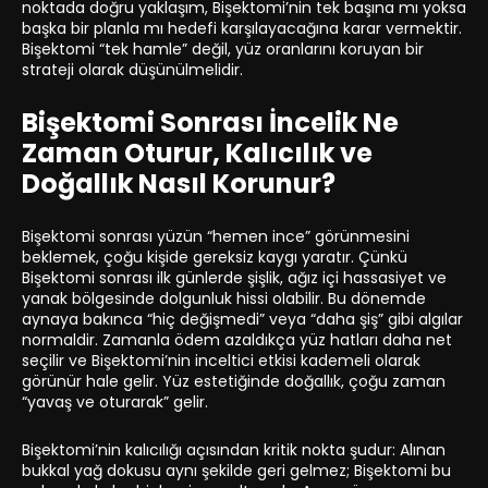
noktada doğru yaklaşım, Bişektomi’nin tek başına mı yoksa
başka bir planla mı hedefi karşılayacağına karar vermektir.
Bişektomi “tek hamle” değil, yüz oranlarını koruyan bir
strateji olarak düşünülmelidir.
Bişektomi Sonrası İncelik Ne
Zaman Oturur, Kalıcılık ve
Doğallık Nasıl Korunur?
Bişektomi sonrası yüzün “hemen ince” görünmesini
beklemek, çoğu kişide gereksiz kaygı yaratır. Çünkü
Bişektomi sonrası ilk günlerde şişlik, ağız içi hassasiyet ve
yanak bölgesinde dolgunluk hissi olabilir. Bu dönemde
aynaya bakınca “hiç değişmedi” veya “daha şiş” gibi algılar
normaldir. Zamanla ödem azaldıkça yüz hatları daha net
seçilir ve Bişektomi’nin inceltici etkisi kademeli olarak
görünür hale gelir. Yüz estetiğinde doğallık, çoğu zaman
“yavaş ve oturarak” gelir.
Bişektomi’nin kalıcılığı açısından kritik nokta şudur: Alınan
bukkal yağ dokusu aynı şekilde geri gelmez; Bişektomi bu