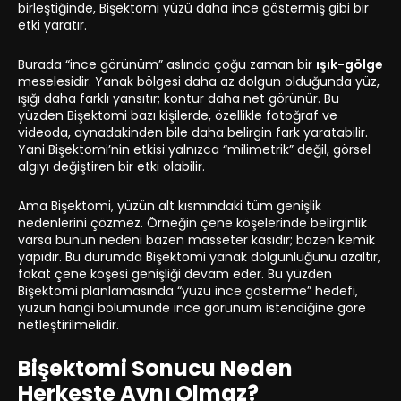
birleştiğinde, Bişektomi yüzü daha ince göstermiş gibi bir
etki yaratır.
Burada “ince görünüm” aslında çoğu zaman bir
ışık-gölge
meselesidir. Yanak bölgesi daha az dolgun olduğunda yüz,
ışığı daha farklı yansıtır; kontur daha net görünür. Bu
yüzden Bişektomi bazı kişilerde, özellikle fotoğraf ve
videoda, aynadakinden bile daha belirgin fark yaratabilir.
Yani Bişektomi’nin etkisi yalnızca “milimetrik” değil, görsel
algıyı değiştiren bir etki olabilir.
Ama Bişektomi, yüzün alt kısmındaki tüm genişlik
nedenlerini çözmez. Örneğin çene köşelerinde belirginlik
varsa bunun nedeni bazen masseter kasıdır; bazen kemik
yapıdır. Bu durumda Bişektomi yanak dolgunluğunu azaltır,
fakat çene köşesi genişliği devam eder. Bu yüzden
Bişektomi planlamasında “yüzü ince gösterme” hedefi,
yüzün hangi bölümünde ince görünüm istendiğine göre
netleştirilmelidir.
Bişektomi Sonucu Neden
Herkeste Aynı Olmaz?