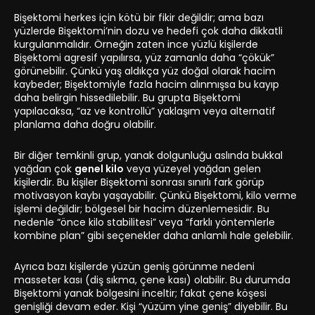
Bişektomi herkes için kötü bir fikir değildir; ama bazı
yüzlerde Bişektomi’nin dozu ve hedefi çok daha dikkatli
kurgulanmalıdır. Örneğin zaten ince yüzlü kişilerde
Bişektomi agresif yapılırsa, yüz zamanla daha “çökük”
görünebilir. Çünkü yaş aldıkça yüz doğal olarak hacim
kaybeder; Bişektomiyle fazla hacim alınmışsa bu kayıp
daha belirgin hissedilebilir. Bu grupta Bişektomi
yapılacaksa, “az ve kontrollü” yaklaşım veya alternatif
planlama daha doğru olabilir.
Bir diğer temkinli grup, yanak dolgunluğu aslında bukkal
yağdan çok
genel kilo
veya yüzeyel yağdan gelen
kişilerdir. Bu kişiler Bişektomi sonrası sınırlı fark görüp
motivasyon kaybı yaşayabilir. Çünkü Bişektomi, kilo verme
işlemi değildir; bölgesel bir hacim düzenlemesidir. Bu
nedenle “önce kilo stabilitesi” veya “farklı yöntemlerle
kombine plan” gibi seçenekler daha anlamlı hale gelebilir.
Ayrıca bazı kişilerde yüzün geniş görünme nedeni
masseter kası (diş sıkma, çene kası) olabilir. Bu durumda
Bişektomi yanak bölgesini inceltir; fakat çene köşesi
genişliği devam eder. Kişi “yüzüm yine geniş” diyebilir. Bu