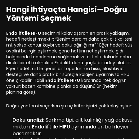
Hangi İhtiyaçta Hangisi—Doğru
Yöntemi Seçmek
Endolift ile HIFU
seçimini kolaylaştıran en pratik yaklaşım,
hedefi netleştirmektir: “Benim derdim daha çok cilt kalitesi
mi, yoksa kontur kaybı ve doku ağırlığı mı?” Eğer hedef; yüz
ovalini belirginleştirmek, çene hattını netleştirmek, gıdı
bölgesinde toparlanma sağlamak ve cilt altı dokuda daha
direkt bir etki almaksa Endolift daha güçlü bir aday olabilir.
Eğer hedef; ciltte genel bir toparlanma hissi, elastikiyet
desteği ve daha pratik bir süreçle kolajen uyarımıysa HIFU
öne çıkabilir. Tabii
Endolift ile HIFU
kararında “tek doğru”
yoktur; bazen kombine planlar da düşünülür (hekim
planına göre).
Doğru yöntemi seçerken şu üç kriter işinizi çok kolaylaştırır:
Doku analizi:
Sarkma tipi, cilt kalınlığı, yağ dokusu
miktarı.
Endolift ile HIFU
ayrımında en belirleyici
basamaktır.