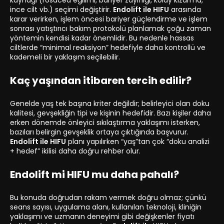
kaynağı (rosacea eğilimi, bariyer zayıflığı, kolay kızarma,
ince cilt vb.) seçimi değiştirir.
Endolift ile HIFU
arasında
karar verirken, işlem öncesi bariyer güçlendirme ve işlem
sonrası yatıştırıcı bakım protokolü planlamak çoğu zaman
yöntemin kendisi kadar önemlidir. Bu nedenle hassas
ciltlerde “minimal reaksiyon” hedefiyle daha kontrollü ve
kademeli bir yaklaşım seçilebilir.
Kaç yaşından itibaren tercih edilir?
Genelde yaş tek başına kriter değildir; belirleyici olan doku
kalitesi, gevşekliğin tipi ve kişinin hedefidir. Bazı kişiler daha
erken dönemde önleyici sıkılaştırma yaklaşımı isterken,
bazıları belirgin gevşeklik ortaya çıktığında başvurur.
Endolift ile HIFU
planı yapılırken “yaş”tan çok “doku analizi
+ hedef” ikilisi daha doğru rehber olur.
Endolift mi HIFU mu daha pahalı?
Bu konuda doğrudan rakam vermek doğru olmaz; çünkü
seans sayısı, uygulama alanı, kullanılan teknoloji, kliniğin
yaklaşımı ve uzmanın deneyimi gibi değişkenler fiyatı