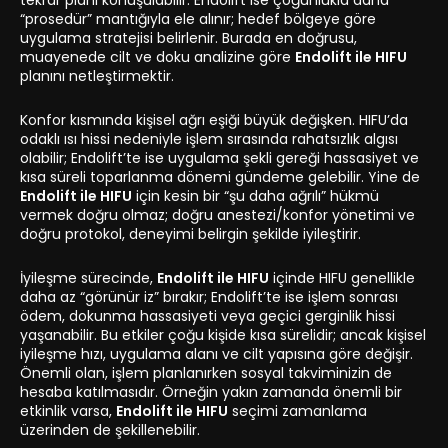
tekrar planı konuşulabilir. Endolift ise çoğunlukla daha
“prosedür” mantığıyla ele alınır; hedef bölgeye göre
uygulama stratejisi belirlenir. Burada en doğrusu,
muayenede cilt ve doku analizine göre
Endolift ile HIFU
planını netleştirmektir.
Konfor kısmında kişisel ağrı eşiği büyük değişken. HIFU’da
odaklı ısı hissi nedeniyle işlem sırasında rahatsızlık algısı
olabilir; Endolift’te ise uygulama şekli gereği hassasiyet ve
kısa süreli toparlanma dönemi gündeme gelebilir. Yine de
Endolift ile HIFU
için kesin bir “şu daha ağrılı” hükmü
vermek doğru olmaz; doğru anestezi/konfor yönetimi ve
doğru protokol, deneyimi belirgin şekilde iyileştirir.
İyileşme sürecinde,
Endolift ile HIFU
içinde HIFU genellikle
daha az “görünür iz” bırakır; Endolift’te ise işlem sonrası
ödem, dokunma hassasiyeti veya geçici gerginlik hissi
yaşanabilir. Bu etkiler çoğu kişide kısa sürelidir; ancak kişisel
iyileşme hızı, uygulama alanı ve cilt yapısına göre değişir.
Önemli olan, işlem planlanırken sosyal takviminizin de
hesaba katılmasıdır. Örneğin yakın zamanda önemli bir
etkinlik varsa,
Endolift ile HIFU
seçimi zamanlama
üzerinden de şekillenebilir.