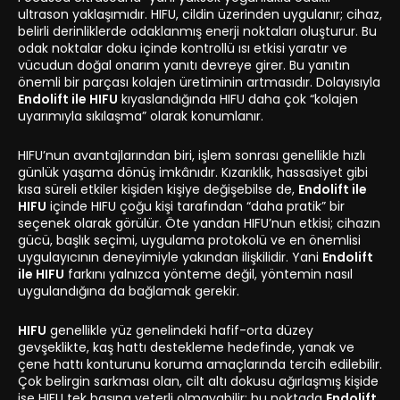
ultrason yaklaşımıdır. HIFU, cildin üzerinden uygulanır; cihaz,
belirli derinliklerde odaklanmış enerji noktaları oluşturur. Bu
odak noktalar doku içinde kontrollü ısı etkisi yaratır ve
vücudun doğal onarım yanıtı devreye girer. Bu yanıtın
önemli bir parçası kolajen üretiminin artmasıdır. Dolayısıyla
Endolift ile HIFU
kıyaslandığında HIFU daha çok “kolajen
uyarımıyla sıkılaşma” olarak konumlanır.
HIFU’nun avantajlarından biri, işlem sonrası genellikle hızlı
günlük yaşama dönüş imkânıdır. Kızarıklık, hassasiyet gibi
kısa süreli etkiler kişiden kişiye değişebilse de,
Endolift ile
HIFU
içinde HIFU çoğu kişi tarafından “daha pratik” bir
seçenek olarak görülür. Öte yandan HIFU’nun etkisi; cihazın
gücü, başlık seçimi, uygulama protokolü ve en önemlisi
uygulayıcının deneyimiyle yakından ilişkilidir. Yani
Endolift
ile HIFU
farkını yalnızca yönteme değil, yöntemin nasıl
uygulandığına da bağlamak gerekir.
HIFU
genellikle yüz genelindeki hafif-orta düzey
gevşeklikte, kaş hattı destekleme hedefinde, yanak ve
çene hattı konturunu koruma amaçlarında tercih edilebilir.
Çok belirgin sarkması olan, cilt altı dokusu ağırlaşmış kişide
ise HIFU tek başına yeterli olmayabilir; bu noktada
Endolift