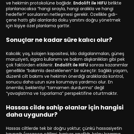
ve hekimin protokolüne bağlıdır.
Endolift ile HIFU
birlikte
planlanacaksa “hangi sırayla, hangi aralıkla ve hangi
hedefle?” sorularının netleşmesi gerekir. Özellikle gıdı-
çene hattı gibi alanlarda doku yanıtını doğru yönetmek
için kişiye özel planlama şarttır.
Sonuçlar ne kadar süre kalıcı olur?
Kalıcılık; yaş, kolajen kapasitesi, kilo dalgalanmaları, güneş
maruziyeti, sigara kullanımı ve bakım alışkanlıkları gibi pek
çok faktörden etkilenir.
Endolift ile HIFU
sonrası kazanımlar
genellikle “bakımla desteklenen” bir süreçtir: Sağlıklı yaşam,
düzenli cilt bakımı ve hekimin önerdiği aralıklarda kontrol,
sonucu daha uzun süre korumaya yardımcı olur. En
önemlisi, beklentiyi “tamamen durdurma” değil
“yavaşlatma ve toparlama” perspektifine oturtmaktır.
Hassas cilde sahip olanlar için hangisi
daha uygundur?
Hassas ciltlerde tek bir doğru yoktur; çünkü hassasiyetin