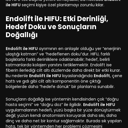
ile HIFU
seçimi kişiye özel planlamayı zorunlu kılar.
Endolift ile HIFU: Etki Derinliği,
Hedef Doku ve Sonuçların
Doğallığı
Endolift ile HIFU
ayrımının en anlaşılır olduğu yer “enerjinin
ulaştığı katman” ve “hedeflenen doku”dur. HIFU, farklı
başlıklarla farklı derinliklere odaklanabilir; hedef, belirli
katmanlarda kolajen yanıtını tetiklemektir. Endolift ise
fiberin ilerlediği cilt altı düzlemde daha direkt bir etki kurar.
Bu nedenle
Endolift ile HIFU
kıyaslandığında
Endolift
, çene
hattı ve gıdı gibi cilt altı komponentin öne çıktığı
bölgelerde daha “hedefe dönük” bir planlama sunabilir.
Sonuçların doğallığı ise yöntemin kendisinden çok “doğru
hasta seçimi” ve “doğru doz” ile ilgilidir.
Endolift ile HIFU
uygulamalarının hedefi, yüzü başka bir yüze dönüştürmek
değil; yüzün kendi anatomisini koruyarak daha sıkı, daha
dinç ve daha net bir kontur sağlamaktır. Burada sık yapılan
hata, tek bir yöntemden her problemi çözmesini