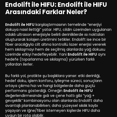
Endolift ile HIFU: Endolift ile HIFU
Arasındaki Farklar Neler?
Endolift ile HIFU
karşılaştırmasının temelinde “enerjiyi
dokuya nasıl ilettiği” yatar. HIFU, cildin üzerinden uygulanan
odaklı ultrason enerjisiyle belirli derinliklerde ısı noktaları
oluşturarak kolajen üretimini tetikler. Endolift ise ince bir
fiber aracılığıyla cilt altına kontrollü lazer enerjisi vererek
hem sıkılaşmayı hem de seçilmiş alanlarda yağ dokusu
üzerinde etkiyi hedefleyebilir. Yani
Endolift ile HIFU
aynı
hedefe (toparlanma ve sıkılaşma) yürürken farklı
yollardan ilerler.
Bu farklı yol, pratikte şu başlıklara yansır: etki derinliği,
hedef doku, işlem konforu, iyileşme süreci, sonuçların
ortaya çıkma hızı ve hangi bölgelerde daha güçlü
performans gösterdiği. Örneğin
Endolift ile HIFU
değerlendirmesinde gıdı ve çene hattı gibi “yağ +
gevşeklik” kombinasyonu olan alanlarda Endolift daha
avantajlı planlanabilirken; daha yüzeysel sıkılık kaybı
yaşayan ve iğne/fiber istemeyen kişilerde HIFU daha
uygun bir rota olabilir.