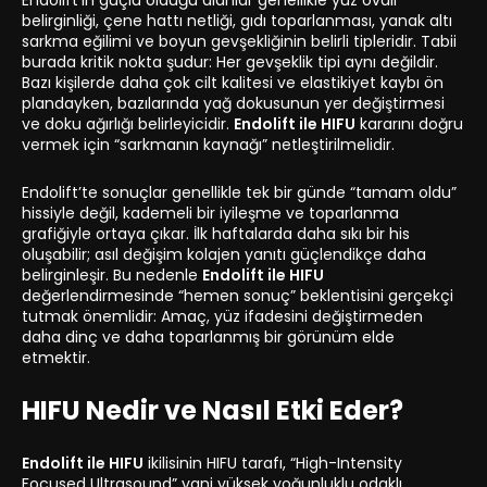
Endolift’in güçlü olduğu alanlar genellikle yüz ovali
belirginliği, çene hattı netliği, gıdı toparlanması, yanak altı
sarkma eğilimi ve boyun gevşekliğinin belirli tipleridir. Tabii
burada kritik nokta şudur: Her gevşeklik tipi aynı değildir.
Bazı kişilerde daha çok cilt kalitesi ve elastikiyet kaybı ön
plandayken, bazılarında yağ dokusunun yer değiştirmesi
ve doku ağırlığı belirleyicidir.
Endolift ile HIFU
kararını doğru
vermek için “sarkmanın kaynağı” netleştirilmelidir.
Endolift’te sonuçlar genellikle tek bir günde “tamam oldu”
hissiyle değil, kademeli bir iyileşme ve toparlanma
grafiğiyle ortaya çıkar. İlk haftalarda daha sıkı bir his
oluşabilir; asıl değişim kolajen yanıtı güçlendikçe daha
belirginleşir. Bu nedenle
Endolift ile HIFU
değerlendirmesinde “hemen sonuç” beklentisini gerçekçi
tutmak önemlidir: Amaç, yüz ifadesini değiştirmeden
daha dinç ve daha toparlanmış bir görünüm elde
etmektir.
HIFU Nedir ve Nasıl Etki Eder?
Endolift ile HIFU
ikilisinin HIFU tarafı, “High-Intensity
Focused Ultrasound” yani yüksek yoğunluklu odaklı