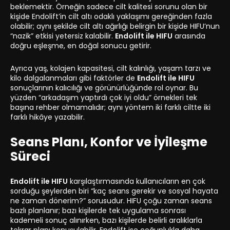
beklemektir. Örneğin sadece cilt kalitesi sorunu olan bir
kişide Endolift’in cilt altı odaklı yaklaşımı gereğinden fazla
olabilir; aynı şekilde cilt altı ağırlığı belirgin bir kişide HIFU’nun
“nazik” etkisi yetersiz kalabilir.
Endolift ile HIFU
arasında
doğru eşleşme, en doğal sonucu getirir.
Ayrıca yaş, kolajen kapasitesi, cilt kalınlığı, yaşam tarzı ve
kilo dalgalanmaları gibi faktörler de
Endolift ile HIFU
sonuçlarının kalıcılığı ve görünürlüğünde rol oynar. Bu
yüzden “arkadaşım yaptırdı çok iyi oldu” örnekleri tek
başına rehber olmamalıdır; aynı yöntem iki farklı ciltte iki
farklı hikâye yazabilir.
Seans Planı, Konfor ve İyileşme
Süreci
Endolift ile HIFU
karşılaştırmasında kullanıcıların en çok
sorduğu şeylerden biri “kaç seans gerekir ve sosyal hayata
ne zaman dönerim?” sorusudur. HIFU çoğu zaman seans
bazlı planlanır; bazı kişilerde tek uygulama sonrası
kademeli sonuç alınırken, bazı kişilerde belirli aralıklarla