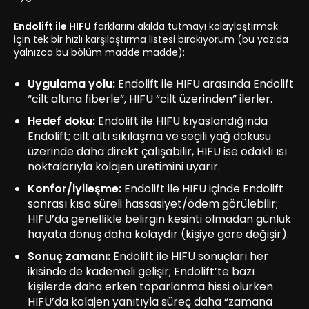
Endolift ile HIFU
farklarını akılda tutmayı kolaylaştırmak
için tek bir hızlı karşılaştırma listesi bırakıyorum (bu yazıda
yalnızca bu bölüm madde madde):
Uygulama yolu:
Endolift ile HIFU arasında Endolift
“cilt altına fiberle”, HIFU “cilt üzerinden” ilerler.
Hedef doku:
Endolift ile HIFU kıyaslandığında
Endolift; cilt altı sıkılaşma ve seçili yağ dokusu
üzerinde daha direkt çalışabilir, HIFU ise odaklı ısı
noktalarıyla kolajen üretimini uyarır.
Konfor/iyileşme:
Endolift ile HIFU içinde Endolift
sonrası kısa süreli hassasiyet/ödem görülebilir;
HIFU’da genellikle belirgin kesinti olmadan günlük
hayata dönüş daha kolaydır (kişiye göre değişir).
Sonuç zamanı:
Endolift ile HIFU sonuçları her
ikisinde de kademeli gelişir; Endolift’te bazı
kişilerde daha erken toparlanma hissi olurken
HIFU’da kolajen yanıtıyla süreç daha “zamana