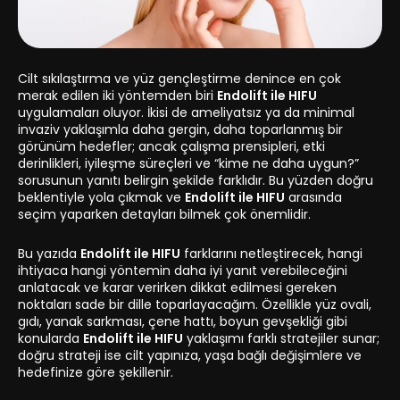
Cilt sıkılaştırma ve yüz gençleştirme denince en çok
merak edilen iki yöntemden biri
Endolift ile HIFU
uygulamaları oluyor. İkisi de ameliyatsız ya da minimal
invaziv yaklaşımla daha gergin, daha toparlanmış bir
görünüm hedefler; ancak çalışma prensipleri, etki
derinlikleri, iyileşme süreçleri ve “kime ne daha uygun?”
sorusunun yanıtı belirgin şekilde farklıdır. Bu yüzden doğru
beklentiyle yola çıkmak ve
Endolift ile HIFU
arasında
seçim yaparken detayları bilmek çok önemlidir.
Bu yazıda
Endolift ile HIFU
farklarını netleştirecek, hangi
ihtiyaca hangi yöntemin daha iyi yanıt verebileceğini
anlatacak ve karar verirken dikkat edilmesi gereken
noktaları sade bir dille toparlayacağım. Özellikle yüz ovali,
gıdı, yanak sarkması, çene hattı, boyun gevşekliği gibi
konularda
Endolift ile HIFU
yaklaşımı farklı stratejiler sunar;
doğru strateji ise cilt yapınıza, yaşa bağlı değişimlere ve
hedefinize göre şekillenir.