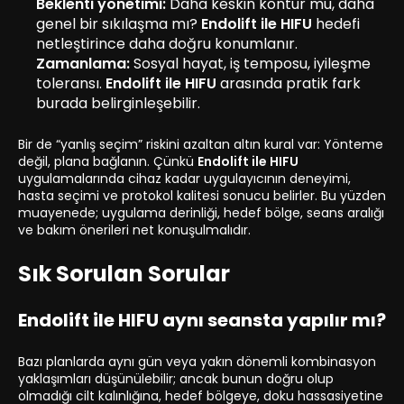
Beklenti yönetimi:
Daha keskin kontur mu, daha
genel bir sıkılaşma mı?
Endolift ile HIFU
hedefi
netleştirince daha doğru konumlanır.
Zamanlama:
Sosyal hayat, iş temposu, iyileşme
toleransı.
Endolift ile HIFU
arasında pratik fark
burada belirginleşebilir.
Bir de “yanlış seçim” riskini azaltan altın kural var: Yönteme
değil, plana bağlanın. Çünkü
Endolift ile HIFU
uygulamalarında cihaz kadar uygulayıcının deneyimi,
hasta seçimi ve protokol kalitesi sonucu belirler. Bu yüzden
muayenede; uygulama derinliği, hedef bölge, seans aralığı
ve bakım önerileri net konuşulmalıdır.
Sık Sorulan Sorular
Endolift ile HIFU aynı seansta yapılır mı?
Bazı planlarda aynı gün veya yakın dönemli kombinasyon
yaklaşımları düşünülebilir; ancak bunun doğru olup
olmadığı cilt kalınlığına, hedef bölgeye, doku hassasiyetine