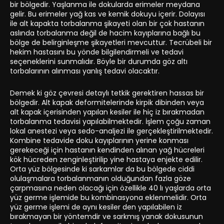
bir bölgedir. Yaşlanma ile dokularda erimeler meydana
gelir. Bu erimeler yağ kas ve kemik dokuyu içerir. Dolayısı
ile alt kapakta torbalanma şikayeti olan bir çok hastanın
aslında torbalanma değil de hacim kayıplarına bağlı bu
bölge de belirginleşme şikayetleri mevcuttur. Tecrübeli bir
hekim hastasını bu yönde bilgilendirmeli ve tedavi
seçeneklerini sunmalıdır. Böyle bir durumda göz altı
torbalarının alınması yanlış tedavi olacaktır.
Demek ki göz çevresi detaylı tetkik gerektiren hassas bir
bölgedir. Alt kapak deformitelerinde kirpik dibinden veya
alt kapak içerisinden yapılan kesiler ile hiç iz bırakmadan
torbalanma tedavisi yapılabilmektedir. İşlem çoğu zaman
lokal anestezi veya sedo-analjezi ile gerçekleştirilmektedir.
Kombine tedavide doku kayıplarının yerine konması
gerekeceği için hastanın kendinden alınan yağ hücreleri
kök hücreden zenginleştirilip yine hastaya enjekte edilir.
Orta yüz bölgesinde ki sarkamlar da bu bölgede ciddi
olulaşmalara torbalanmanın olduğundan fazla göze
çarpmasına neden olacağı için özellikle 40 lı yaşlarda orta
yüz germe işlemide bu kombinasyona eklenmelidir. Orta
yüz germe işlemi de aynı kesiler den yapılabilen iz
bırakmayan bir yöntemdir ve sarkmış yanak dokusunun