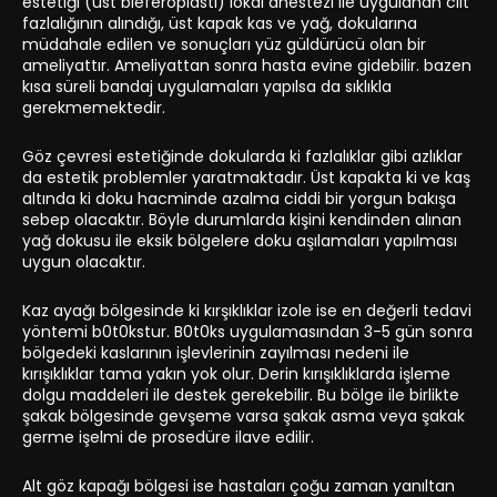
estetiği (üst bleferoplasti) lokal anestezi ile uygulanan cilt
fazlalığının alındığı, üst kapak kas ve yağ, dokularına
müdahale edilen ve sonuçları yüz güldürücü olan bir
ameliyattır. Ameliyattan sonra hasta evine gidebilir. bazen
kısa süreli bandaj uygulamaları yapılsa da sıklıkla
gerekmemektedir.
Göz çevresi estetiğinde dokularda ki fazlalıklar gibi azlıklar
da estetik problemler yaratmaktadır. Üst kapakta ki ve kaş
altında ki doku hacminde azalma ciddi bir yorgun bakışa
sebep olacaktır. Böyle durumlarda kişini kendinden alınan
yağ dokusu ile eksik bölgelere doku aşılamaları yapılması
uygun olacaktır.
Kaz ayağı bölgesinde ki kırşıklıklar izole ise en değerli tedavi
yöntemi b0t0kstur. B0t0ks uygulamasından 3-5 gün sonra
bölgedeki kaslarının işlevlerinin zayılması nedeni ile
kırışıklıklar tama yakın yok olur. Derin kırışıklıklarda işleme
dolgu maddeleri ile destek gerekebilir. Bu bölge ile birlikte
şakak bölgesinde gevşeme varsa şakak asma veya şakak
germe işelmi de prosedüre ilave edilir.
Alt göz kapağı bölgesi ise hastaları çoğu zaman yanıltan