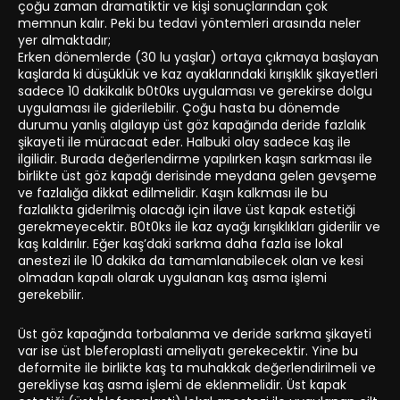
çoğu zaman dramatiktir ve kişi sonuçlarından çok
memnun kalır. Peki bu tedavi yöntemleri arasında neler
yer almaktadır;
Erken dönemlerde (30 lu yaşlar) ortaya çıkmaya başlayan
kaşlarda ki düşüklük ve kaz ayaklarındaki kırışıklık şikayetleri
sadece 10 dakikalık b0t0ks uygulaması ve gerekirse dolgu
uygulaması ile giderilebilir. Çoğu hasta bu dönemde
durumu yanlış algılayıp üst göz kapağında deride fazlalık
şikayeti ile müracaat eder. Halbuki olay sadece kaş ile
ilgilidir. Burada değerlendirme yapılırken kaşın sarkması ile
birlikte üst göz kapağı derisinde meydana gelen gevşeme
ve fazlalığa dikkat edilmelidir. Kaşın kalkması ile bu
fazlalıkta giderilmiş olacağı için ilave üst kapak estetiği
gerekmeyecektir. B0t0ks ile kaz ayağı kırışıklıkları giderilir ve
kaş kaldırılır. Eğer kaş’daki sarkma daha fazla ise lokal
anestezi ile 10 dakika da tamamlanabilecek olan ve kesi
olmadan kapalı olarak uygulanan kaş asma işlemi
gerekebilir.
Üst göz kapağında torbalanma ve deride sarkma şikayeti
var ise üst bleferoplasti ameliyatı gerekecektir. Yine bu
deformite ile birlikte kaş ta muhakkak değerlendirilmeli ve
gerekliyse kaş asma işlemi de eklenmelidir. Üst kapak