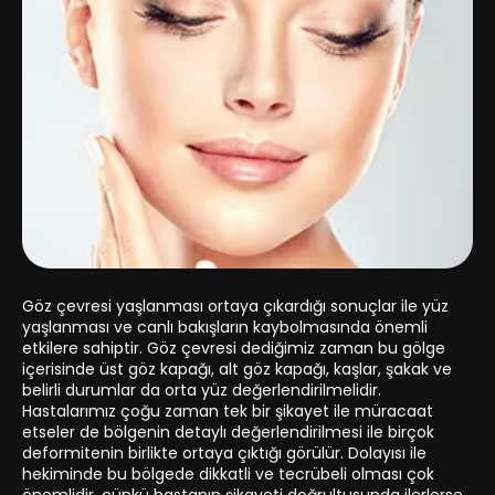
Göz çevresi yaşlanması ortaya çıkardığı sonuçlar ile yüz
yaşlanması ve canlı bakışların kaybolmasında önemli
etkilere sahiptir. Göz çevresi dediğimiz zaman bu gölge
içerisinde üst göz kapağı, alt göz kapağı, kaşlar, şakak ve
belirli durumlar da orta yüz değerlendirilmelidir.
Hastalarımız çoğu zaman tek bir şikayet ile müracaat
etseler de bölgenin detaylı değerlendirilmesi ile birçok
deformitenin birlikte ortaya çıktığı görülür. Dolayısı ile
hekiminde bu bölgede dikkatli ve tecrübeli olması çok