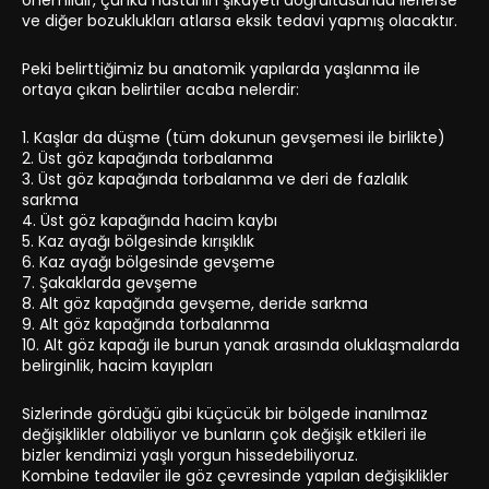
önemlidir, çünkü hastanın şikayeti doğrultusunda ilerlerse
ve diğer bozuklukları atlarsa eksik tedavi yapmış olacaktır.
Peki belirttiğimiz bu anatomik yapılarda yaşlanma ile
ortaya çıkan belirtiler acaba nelerdir:
1. Kaşlar da düşme (tüm dokunun gevşemesi ile birlikte)
2. Üst göz kapağında torbalanma
3. Üst göz kapağında torbalanma ve deri de fazlalık
sarkma
4. Üst göz kapağında hacim kaybı
5. Kaz ayağı bölgesinde kırışıklık
6. Kaz ayağı bölgesinde gevşeme
7. Şakaklarda gevşeme
8. Alt göz kapağında gevşeme, deride sarkma
9. Alt göz kapağında torbalanma
10. Alt göz kapağı ile burun yanak arasında oluklaşmalarda
belirginlik, hacim kayıpları
Sizlerinde gördüğü gibi küçücük bir bölgede inanılmaz
değişiklikler olabiliyor ve bunların çok değişik etkileri ile
bizler kendimizi yaşlı yorgun hissedebiliyoruz.
Kombine tedaviler ile göz çevresinde yapılan değişiklikler