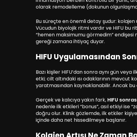
inflamasyon benzeri kontrollü bir yanıt, a
olarak remodelleme (dokunun olgunlaşma
Bu süreçte en önemli detay şudur: kolajen
Vücudun biyolojik ritmi vardır ve HIFU bu ri
“hemen maksimumu görmedim” endişesi n
gereği zamana ihtiyaç duyar.
HIFU Uygulamasından Sonra
Bazı kişiler HIFU’dan sonra aynı gün veya il
etki; cilt altındaki ısı odaklarının mevcut ko
yaratmasından kaynaklanabilir. Ancak bu e
Gerçek ve kalıcıya yakın fark,
HIFU sonrası
nedenle ilk etkileri “bonus”, asıl etkiyi 
doğru olur. Klinik gözlemde, ilk etkiler kiş
içinde daha net hissedilmeye başlanır.
Kolajen Artışı Ne Zaman B