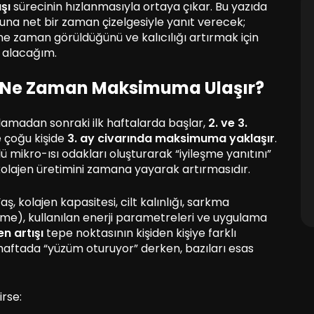
şı
sürecinin hızlanmasıyla ortaya çıkar. Bu yazıda
na net bir zaman çizelgesiyle yanıt verecek;
rin ne zaman görüldüğünü ve kalıcılığı artırmak için
e alacağım.
şı Ne Zaman Maksimuma Ulaşır?
lamadan sonraki ilk haftalarda başlar,
2. ve 3.
 çoğu kişide
3. ay civarında maksimuma yaklaşır
.
ü mikro-ısı odakları oluşturarak “iyileşme yanıtını”
kolajen üretimini zamana yayarak artırmasıdır.
ş, kolajen kapasitesi, cilt kalınlığı, sarkma
nme), kullanılan enerji parametreleri ve uygulama
en artışı
tepe noktasının kişiden kişiye farklı
8. haftada “yüzüm oturuyor” derken, bazıları esas
rse: