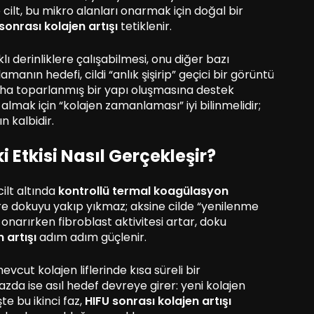
 cilt, bu mikro alanları onarmak için doğal bir
sonrası kolajen artışı
tetiklenir.
klı derinliklere çalışabilmesi, onu diğer bazı
manın hedefi, cildi “anlık şişirip” geçici bir görüntü
aha toparlanmış bir yapı oluşmasına destek
almak için “kolajen zamanlaması” iyi bilinmelidir;
n kalbidir.
 Etkisi Nasıl Gerçekleşir?
cilt altında
kontrollü termal koagülasyon
re dokuyu yakıp yıkmaz; aksine cilde “yenilenme
ı onarırken fibroblast aktivitesi artar, doku
 artışı
adım adım güçlenir.
evcut kolajen liflerinde kısa süreli bir
fazda ise asıl hedef devreye girer: yeni kolajen
e bu ikinci faz,
HIFU sonrası kolajen artışı