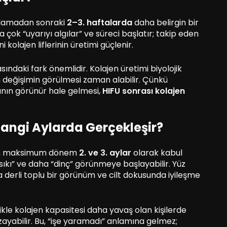
ulamadan sonraki
2–3. haftalarda
daha belirgin bir
a çok “uyarıyı algılar” ve süreci başlatır; takip eden
 kolajen liflerinin üretimi güçlenir.
ındaki fark önemlidir. Kolajen üretimi biyolojik
 değişimin görülmesi zaman alabilir. Çünkü
nın görünür hale gelmesi,
HIFU sonrası kolajen
angi Aylarda Gerçekleşir?
in maksimum dönem
2. ve 3. aylar
olarak kabul
“sıkı” ve daha “dinç” görünmeye başlayabilir. Yüz
derli toplu bir görünüm ve cilt dokusunda iyileşme
llikle kolajen kapasitesi daha yavaş olan kişilerde
ayabilir. Bu, “işe yaramadı” anlamına gelmez;