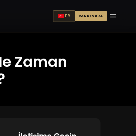
TR
RANDEVU AL
 Ne Zaman
?