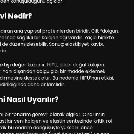
nden konuşulduğunu açıklar.
evi Nedir?
dıran ana yapısal proteinlerden biridir. Cilt “dolgun,
nde sağlıklı bir kolajen ağı vardır. Yaşla birlikte
ri de düzensizleşebilir. Sonuç: elastikiyet kaybı,
ade.
rtışı
değer kazanır. HIFU, cildin doğal kolajen
r. Yani dışarıdan dolgu gibi bir madde eklemek
endirmesine destek olur. Bu nedenle HIFU’nun etkisi,
dirildiğinde daha anlamlıdır.
i Nasıl Uyarılır?
ını bir “onarım görevi” olarak algılar. Onarımın
stlar yeni kolajen ve elastin sentezinde kritik rol
ak bu onarım döngüsüyle yükselir: önce