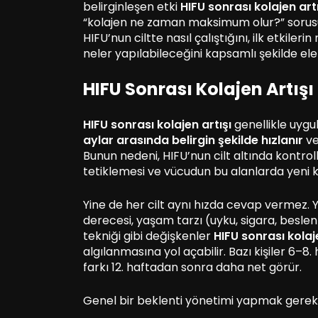
belirginleşen etki
HIFU sonrası kolajen artı
“kolajen ne zaman maksimum olur?” sorusu
HIFU’nun ciltte nasıl çalıştığını, ilk etkile
neler yapılabileceğini kapsamlı şekilde el
HIFU Sonrası Kolajen Artı
HIFU sonrası kolajen artışı
genellikle uygu
aylar arasında belirgin şekilde hızlanır
ve
Bunun nedeni, HIFU’nun cilt altında kontroll
tetiklemesi ve vücudun bu alanlarda yeni 
Yine de her cilt aynı hızda cevap vermez. Ya
derecesi, yaşam tarzı (uyku, sigara, besle
tekniği gibi değişkenler
HIFU sonrası kolaj
algılanmasına yol açabilir. Bazı kişiler 6–
farkı 12. haftadan sonra daha net görür.
Genel bir beklenti yönetimi yapmak gereki