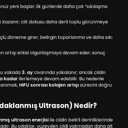
enüz yeni başlar; ilk günlerde daha çok “sıkılaşma
ız kazanır; cilt dokusu daha derli toplu görünmeye
üçlü döneme girer; belirgin toparlanma ve daha sıkı
jen artışı etkisi olgunlaşmaya devam eder; sonuç
ğu vakada
3. ay
civarında yakalanır; ancak cildin
ya kadar
ilerlemeye devam edebilir. Bu nedenle
 tanımak,
HIFU sonrası kolajen artışı
sürecini doğru
daklanmış Ultrason) Nedir?
mış ultrason enerjisi
ile cildin belirli derinliklerinde
amadır. Bu odaklar, yüzeyden cildi yakmadan daha alt