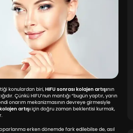
iği konulardan biri,
HIFU sonrası kolajen artışı
nın
ğıdır. Çünkü HIFU’nun mantığı “bugün yaptır, yarın
n kendi onarım mekanizmasının devreye girmesiyle
kolajen artışı
için doğru zaman beklentisi kurmak,
r.
r toparlanma erken dönemde fark edilebilse de, asıl