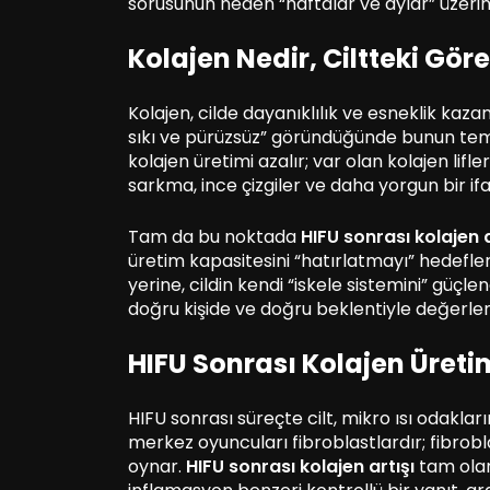
sorusunun neden “haftalar ve aylar” üzeri
Kolajen Nedir, Ciltteki Gör
Kolajen, cilde dayanıklılık ve esneklik kazan
sıkı ve pürüzsüz” göründüğünde bunun temeli
kolajen üretimi azalır; var olan kolajen lifle
sarkma, ince çizgiler ve daha yorgun bir if
Tam da bu noktada
HIFU sonrası kolajen a
üretim kapasitesini “hatırlatmayı” hedefle
yerine, cildin kendi “iskele sistemini” güçl
doğru kişide ve doğru beklentiyle değerlen
HIFU Sonrası Kolajen Üretim
HIFU sonrası süreçte cilt, mikro ısı odaklar
merkez oyuncuları fibroblastlardır; fibrobla
oynar.
HIFU sonrası kolajen artışı
tam olar