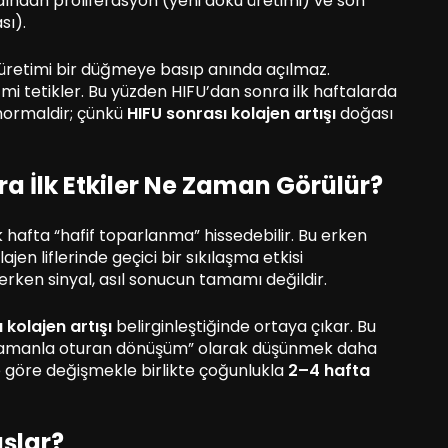
rdından proliferasyon (yeni doku üretimi) ve son
sı).
 üretimi bir düğmeye basıp anında açılmaz.
tmi tetikler. Bu yüzden HIFU’dan sonra ilk haftalarda
ormaldir; çünkü
HIFU sonrası kolajen artışı
doğası
 İlk Etkiler Ne Zaman Görülür?
k hafta “hafif toparlanma” hissedebilir. Bu erken
lajen liflerinde geçici bir sıkılaşma etkisi
rken sinyal, asıl sonucun tamamı değildir.
 kolajen artışı
belirginleştiğinde ortaya çıkar. Bu
ise “zamanla oturan dönüşüm” olarak düşünmek daha
iye göre değişmekle birlikte çoğunlukla
2–4 hafta
aşlar?