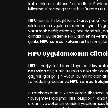
katmanlara “noktasal” enerji iletir. Böylece
iyileşme sürecine girer ve bu süreçte
HIFU 
HIFU’nun farklı başlıklarla (kartuşlarla) far
sıkılaştırma uygulamalarından ayırır. Uygula
yaratmak değil; zaman içinde daha sıkı, d
olmaktır. Bu nedenle HIFU’dan en iyi verimi 
çünkü
HIFU sonrası kolajen artışı
sonuçları
HIFU Uygulamasının Ciltteki
HIFU, enerjiyi tek bir noktaya odaklayarak 
noktaları
oluşturur. Bu mikro noktalar çev
çağrısı” gibi çalışır. Vücut bu mikro alanlar
remodelingi başlar ve
HIFU sonrası kolajen
Bu mekanizmanın iki fazı vardır. İlk fazda, m
“büzüşme/sıkılaşma” hissi oluşabilir. İkinci 
üretimi ve dokunun yeniden yapılanması. İşt