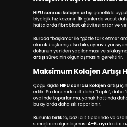
HIFU sonrası kolajen artışı
genellikle uyg
biyolojik hız kazanır. İlk günlerde vücut dah
haftalarda fibroblast aktivitesi artar ve yeni
Burada “başlama” ile “gözle fark etme” aras
olarak başlamış olsa bile, aynaya yansıyan
dokunun yeniden yapılanması ve sıkılaşma
artışı
sürecinin olgunlaşmasını gerektirir.
Maksimum Kolajen Artışı H
Çoğu kişide
HIFU sonrası kolajen artışı
iç
edilir. Bu dönemde cilt daha “toplu”, daha 
ovalinde toparlanma, yanak hattında daha 
bu aylarda daha sık raporlanır.
Bununla birlikte, bazı cilt tiplerinde ve öze
sonuçların olgunlaşması
4–6. aya
kadar uz