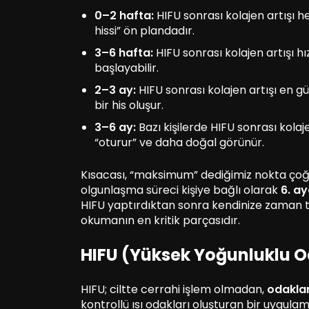
0–2 hafta:
HIFU sonrası kolajen artışı h
hissi” ön plandadır.
3–6 hafta:
HIFU sonrası kolajen artışı h
başlayabilir.
2–3 ay:
HIFU sonrası kolajen artışı en g
bir his oluşur.
3–6 ay:
Bazı kişilerde HIFU sonrası kola
“oturur” ve daha doğal görünür.
Kısacası, “maksimum” dediğimiz nokta ço
olgunlaşma süreci kişiye bağlı olarak
6. a
HIFU yaptırdıktan sonra kendinize zaman
okumanın en kritik parçasıdır.
HIFU (Yüksek Yoğunluklu O
HIFU; ciltte cerrahi işlem olmadan,
odaklan
kontrollü ısı odakları oluşturan bir uygul