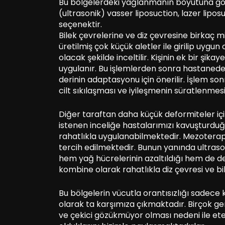
Bu bölgelerdeki yağlanmanın boyutuna göre 
(ultrasonik) vasser liposuction, lazer lipos
seçenektir.
Bilek çevrelerine ve diz çevresine birkaç mi
üretilmiş çok küçük aletler ile girilip uygun
olacak şekilde inceltilir. Kişinin ek bir şik
uygulanır. Bu işlemlerden sonra hastaned
derinin adaptasyonu için önerilir. İşlem so
cilt sıkılaşması ve iyileşmenin süratlenmes
Diğer taraftan daha küçük deformiteler i
istenen inceliğe hastalarımızı kavuşturdu
rahatlıkla uygulanabilmektedir. Mezoterapi 
tercih edilmektedir. Bunun yanında ultras
hem yağ hücrelerinin azaltıldığı hem de deri
kombine olarak rahatlıkla diz çevresi ve b
Bu bölgelerin vücutla orantısızlığı sadece kal
olarak ta karşımıza çıkmaktadır. Birçok g
ve çekici gözükmüyor olması nedeni ile et