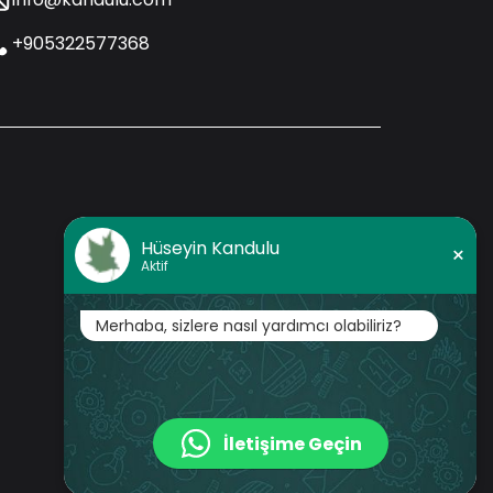
+905322577368
Hüseyin Kandulu
×
Aktif
Merhaba, sizlere nasıl yardımcı olabiliriz?
İletişime Geçin