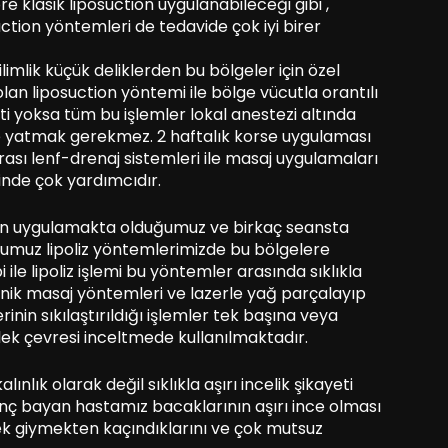
klasik liposuction uygulanabileceği gibi ,
uction yöntemleri de tedavide çok iyi birer
limlik küçük deliklerden bu bölgeler için özel
 olan liposuction yöntemi ile bölge vücutla orantılı
ayeti yoksa tüm bu işlemler lokal anestezi altında
e yatmak gerekmez. 2 haftalık korse uygulaması
nrası lenf-drenaj sistemleri ile masaj uygulamaları
inde çok yardımcıdır.
çin uygulamakta olduğumuz ve birkaç seansta
ğumuz lipoliz yöntemlerimizde bu bölgelere
ile lipoliz işlemi bu yöntemler arasında sıklıkla
onik masaj yöntemleri ve lazerle yağ parçalayıp
nin sıkılaştırıldığı işlemler tek başına veya
ilek çevresi inceltmede kullanılmaktadır.
ınlık olarak değil sıklıkla aşırı incelik şikayeti
enç bayan hastamız bacaklarının aşırı ince olması
ek giymekten kaçındıklarını ve çok mutsuz