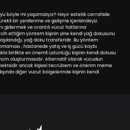
yu böyle mi yaşamalıyız? Hayır estetik cerrahide
ürekli bir yenilenme ve gelişme içerisindeyiz.
nı gidermek ve orantılı vücut hatlarına
ercih ettiğim yöntem kişinin yine kendi yağ dokusunu
 aşılandığı, yağ doku transferidir. Bu yöntem
lunmaması , hastanede yatış ve iş gücü kaybı
la birlikte en önemli üstünlüğü kişinin kendi dokusu
nüm oluşturmasıdır. Alternatif olarak vücudun
ilmektedir ancak kişisel tecrübem ve önerim meme
dışında diğer vucut bölgelerinde kişinin kendi