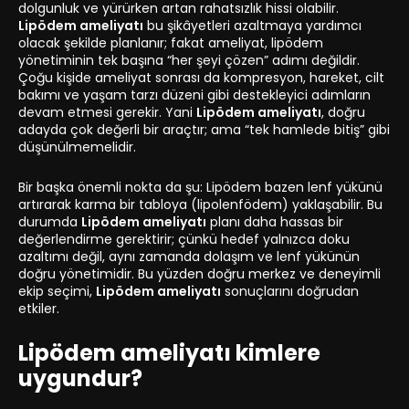
dolgunluk ve yürürken artan rahatsızlık hissi olabilir.
Lipödem ameliyatı
bu şikâyetleri azaltmaya yardımcı
olacak şekilde planlanır; fakat ameliyat, lipödem
yönetiminin tek başına “her şeyi çözen” adımı değildir.
Çoğu kişide ameliyat sonrası da kompresyon, hareket, cilt
bakımı ve yaşam tarzı düzeni gibi destekleyici adımların
devam etmesi gerekir. Yani
Lipödem ameliyatı
, doğru
adayda çok değerli bir araçtır; ama “tek hamlede bitiş” gibi
düşünülmemelidir.
Bir başka önemli nokta da şu: Lipödem bazen lenf yükünü
artırarak karma bir tabloya (lipolenfödem) yaklaşabilir. Bu
durumda
Lipödem ameliyatı
planı daha hassas bir
değerlendirme gerektirir; çünkü hedef yalnızca doku
azaltımı değil, aynı zamanda dolaşım ve lenf yükünün
doğru yönetimidir. Bu yüzden doğru merkez ve deneyimli
ekip seçimi,
Lipödem ameliyatı
sonuçlarını doğrudan
etkiler.
Lipödem ameliyatı kimlere
uygundur?