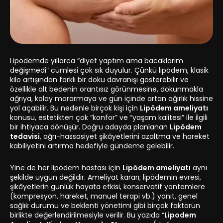
Lipödemde yıllarca “diyet yaptım ama bacaklarım
değişmedi” cümlesi çok sık duyulur. Çünkü lipödem, klasik
kilo artışından farklı bir doku davranışı gösterebilir ve
özellikle alt bedenin orantısız görünmesine, dokunmakla
ağrıya, kolay morarmaya ve gün içinde artan ağırlık hissine
yol açabilir. Bu nedenle birçok kişi için
Lipödem ameliyatı
konusu, estetikten çok “konfor” ve “yaşam kalitesi” ile ilgili
bir ihtiyaca dönüşür. Doğru adayda planlanan
Lipödem
tedavisi
, ağrı-hassasiyet şikâyetlerini azaltma ve hareket
kabiliyetini artırma hedefiyle gündeme gelebilir.
Yine de her lipödem hastası için
Lipödem ameliyatı
aynı
şekilde uygun değildir. Ameliyat kararı; lipödemin evresi,
şikâyetlerin günlük hayata etkisi, konservatif yöntemlere
(kompresyon, hareket, manuel terapi vb.) yanıt, genel
sağlık durumu ve beklenti yönetimi gibi birçok faktörün
birlikte değerlendirilmesiyle verilir. Bu yazıda “
Lipodem