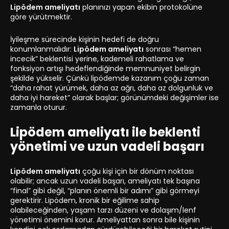
Lipödem ameliyatı
planınızı yapan ekibin protokolüne
göre yürütmektir.
İyileşme sürecinde kişinin hedefi de doğru
konumlanmalıdır:
Lipödem ameliyatı
sonrası “hemen
incecik” beklentisi yerine, kademeli rahatlama ve
fonksiyon artışı hedeflendiğinde memnuniyet belirgin
şekilde yükselir. Çünkü lipödemde kazanım çoğu zaman
“daha rahat yürümek, daha az ağrı, daha az dolgunluk ve
daha iyi hareket” olarak başlar; görünümdeki değişimler ise
zamanla oturur.
Lipödem ameliyatı ile beklenti
yönetimi ve uzun vadeli başarı
Lipödem ameliyatı
çoğu kişi için bir dönüm noktası
olabilir; ancak uzun vadeli başarı, ameliyatı tek başına
“final” gibi değil, “planın önemli bir adımı” gibi görmeyi
gerektirir. Lipödem, kronik bir eğilime sahip
olabileceğinden, yaşam tarzı düzeni ve dolaşım/lenf
yönetimi önemini korur. Ameliyattan sonra bile kişinin