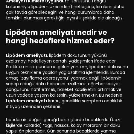
Ameliyatı Kimlere Uygundur?
” sorusunu (doğru
kullanımıyla lipödem üzerinden) netleştirip, kimlerin daha
çok fayda görebileceğini ve hangi durumlarda daha
temkinli olunması gerektiğini ayrıntılı şekilde ele alacağız.
Lipödem ameliyatı nedir ve
hangi hedeflere hizmet eder?
Lipödem ameliyatı
, lipödem dokusunun yükünü
azaltmayı hedefleyen cerrahi yaklaşımları ifade eder.
Pratikte en sık gündeme gelen yöntem, lipödem dokusuna
uygun tekniklerle yapılan yağ azaltma işlemleridir. Burada
amaç “zayıflama operasyonu” yapmak değil; lipödemin
sebep olduğu doku basıncını azaltmak, ağrı-hassasiyet
döngüsünü hafifletmek, hareket kabiliyetini artırmak ve
uzun vadede yaşam kalitesini yükseltmektir. Bu nedenle
Lipödem ameliyatı
kararı, genellikle semptom odaklı bir
ihtiyaç üzerinden şekillenir.
Lipödemin doğası gereği bazı kişilerde bacaklarda (bazı
kişilerde kollarda) “ağır, hassas, kolay moraran” bir doku
yapısı ön plandadır. Gün sonunda bacaklarda yanma,