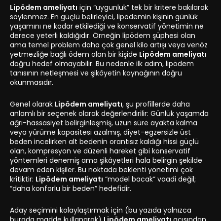
Lipödem ameliyatı
için “uygunluk” tek bir kritere bakılarak
söylenmez. En güçlü belirleyici, lipödemin kişinin günlük
yaşamını ne kadar etkilediği ve konservatif yönetimin ne
derece yeterli kaldığıdır. Örneğin lipödem şüphesi olan
ama temel problem daha çok genel kilo artışı veya venöz
yetmezliğe bağlı ödem olan bir kişide
Lipödem ameliyatı
doğru hedef olmayabilir. Bu nedenle ilk adım, lipödem
tanısının netleşmesi ve şikâyetin kaynağının doğru
okunmasıdır.
Genel olarak
Lipödem ameliyatı
, şu profillerde daha
anlamlı bir seçenek olarak değerlendirilir: Günlük yaşamda
ağrı-hassasiyet belirginleşmiş, uzun süre ayakta kalma
veya yürüme kapasitesi azalmış, diyet-egzersizle üst
beden incelirken alt bedenin orantısız kaldığı hissi güçlü
olan, kompresyon ve düzenli hareket gibi konservatif
yöntemleri denemiş ama şikâyetleri hala belirgin şekilde
devam eden kişiler. Bu noktada beklenti yönetimi çok
kritiktir:
Lipödem ameliyatı
“model bacak” vaadi değil;
“daha konforlu bir beden” hedefidir.
Aday seçimini kolaylaştırmak için (bu yazıda yalnızca
burada madde kullanarak)
Lipödem ameliyatı
açısından