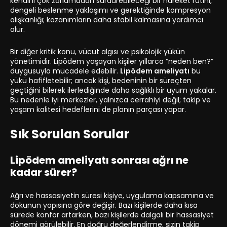
kendini çok zorlamadan sürdürebileceği bir hareket rutini,
dengeli beslenme yaklaşımı ve gerektiğinde kompresyon
alışkanlığı; kazanımların daha stabil kalmasına yardımcı
olur.
Bir diğer kritik konu, vücut algısı ve psikolojik yükün
yönetimidir. Lipödem yaşayan kişiler yıllarca “neden ben?”
duygusuyla mücadele edebilir.
Lipödem ameliyatı
bu
yükü hafifletebilir; ancak kişi, bedeninin bir süreçten
geçtiğini bilerek ilerlediğinde daha sağlıklı bir uyum yakalar.
Bu nedenle iyi merkezler, yalnızca cerrahiyi değil; takip ve
yaşam kalitesi hedeflerini de planın parçası yapar.
Sık Sorulan Sorular
Lipödem ameliyatı sonrası ağrı ne
kadar sürer?
Ağrı ve hassasiyetin süresi kişiye, uygulama kapsamına ve
dokunun yapısına göre değişir. Bazı kişilerde daha kısa
sürede konfor artarken, bazı kişilerde dalgalı bir hassasiyet
dönemi görülebilir. En doğru değerlendirme, sizin takip