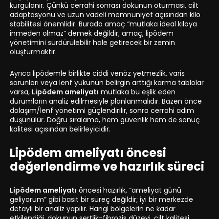
kurgulanır. Çünkü cerrahi sonrası dokunun oturması, cilt
adaptasyonu ve uzun vadeli memnuniyet açısından kilo
stabilitesi önemlidir. Burada amaç “mutlaka ideal kiloya
inmeden olmaz” demek değildir; amaç, lipödem
yönetimini sürdürülebilir hale getirecek bir zemin
oluşturmaktır.
Ayrıca lipödemle birlikte ciddi venöz yetmezlik, varis
sorunları veya lenf yükünün belirgin arttığı karma tablolar
varsa,
Lipödem ameliyatı
mutlaka bu eşlik eden
durumların analiz edilmesiyle planlanmalıdır. Bazen önce
dolaşım/lenf yönetimi güçlendirilir, sonra cerrahi adım
düşünülür. Doğru sıralama, hem güvenlik hem de sonuç
kalitesi açısından belirleyicidir.
Lipödem ameliyatı öncesi
değerlendirme ve hazırlık süreci
Lipödem ameliyatı
öncesi hazırlık, “ameliyat günü
geliyorum” gibi basit bir süreç değildir; iyi bir merkezde
detaylı bir analiz yapılır. Hangi bölgelerin ne kadar
etkilendiği, dokunun sertlik-fibrozis düzeyi, cilt kalitesi,