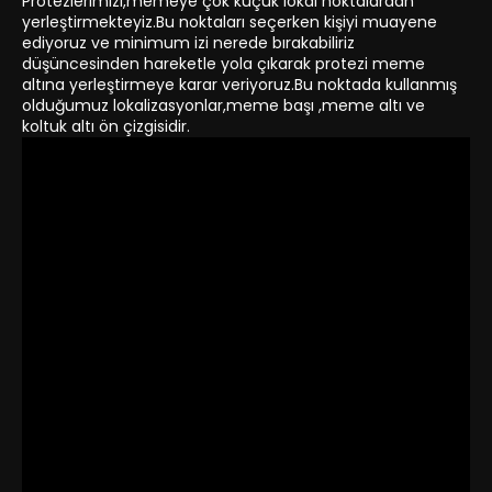
Protezlerimizi,memeye çok küçük lokal noktalardan
yerleştirmekteyiz.Bu noktaları seçerken kişiyi muayene
ediyoruz ve minimum izi nerede bırakabiliriz
düşüncesinden hareketle yola çıkarak protezi meme
altına yerleştirmeye karar veriyoruz.Bu noktada kullanmış
olduğumuz lokalizasyonlar,meme başı ,meme altı ve
koltuk altı ön çizgisidir.