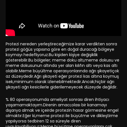
Protezi nereden yerleştireceğimize karar verdikten sonra
protezi göğüs yapısına göre en doğal duracağı bölgeye
koymayı hedefliyoruz.Bu kişiden kişiye değişiklik
gösterebilir.Bu bölgeler; meme doku altı,meme dokusu ve
meme dokusunun altında yer alan kılıfın altı veya kas altı
olabilir.Meme büyültme operasyonlarında ağrı şikayetiçok
az düzeydedir.Ağrı şikayeti eğer protezi kas altına koymuş
isek,minimum olarak izlenebilmektedir.Ancak;hiçbir ağrı
şikayeti ağrı kesicilerle giderilemeyecek düzeyde değildir.
% 80 operasyonumda ameliyat sonrası diren ihtiyacı
yaşamamaktayım.Direnin amacı;olası bir kanamayı
dışarıya almak ve içeirde protezin hasar görmesine engel
olmaktır.Eğer ki,meme protezi ile büyütme ve dikleştirme
yapılıyorsa tedbiren 12 sa süreyle diren
uygulayabiliyoruz.Meme büyütme operasyonlarını çok