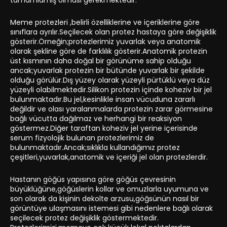
tamamlamış olması gerekmektedir.
Meme protezleri ,belirli özelliklerine ve içeriklerine göre
sınıflara ayrılır.Seçilecek olan protez hastaya göre değişiklik
gösterir.Örneğin;protezlerimiz yuvarlak veya anatomik
olarak şekline göre de farklılık gösterir.Anatomik protezin
üst kısmının daha doğal bir görünüme sahip olduğu
ancak;yuvarlak protezin bir bütünde yuvarlak bir şekilde
olduğu görülür.Dış yüzey olarak yüzeyli pürtüklü veya düz
yüzeyli olabilmektedir.Silikon protezin içinde koheziv bir jel
bulunmaktadır.Bu jel,kesinlikle insan vücuduna zararlı
değildir ve olası yaralanmalarda protezin zarar görmesine
bağlı vücutta dağılmaz ve herhangi bir reaksiyon
göstermez.Diğer taraftan koheziv jel yerine içerisinde
serum fizyolojik bulunan protezlerimiz de
bulunmaktadır.Ancak;sıklıkla kullandığımız protez
çeşitleri,yuvarlak,anatomik ve içeriği jel olan protezlerdir.
Hastanın göğüs yapısına göre göğüs çevresinin
büyüklüğüne,göğüslerin kollar ve omuzlarla uyumuna ve
son olarak da kişinin dekolte arzusu,göğsünün nasıl bir
görüntüye ulaşmasını istemesi gibi nedenlere bağlı olarak
seçilecek protez değişiklik göstermektedir.