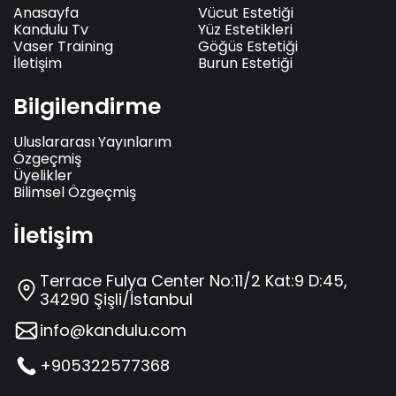
Anasayfa
Vücut Estetiği
Kandulu Tv
Yüz Estetikleri
Vaser Training
Göğüs Estetiği
İletişim
Burun Estetiği
Bilgilendirme
Uluslararası Yayınlarım
Özgeçmiş
Üyelikler
Bilimsel Özgeçmiş
İletişim
Terrace Fulya Center No:11/2 Kat:9 D:45,
34290 Şişli/İstanbul
info@kandulu.com
+905322577368