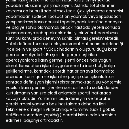
yapılması gereken hertürlü müdahaleyi en iyi şekilde
yapabilmek üzere çalışmaktayım. Aslında total definer
kavramı da bunu ifade etmektedir. Çok iyi meme cerrahisi
yapamadan sadece liposuction yapmak veya liposuction
yapıp sarkmış karın derisini toparlayacak tecrübe deneyim
ve bilgiye sahip olamamak birçok hastada yeterli sonuca
ulaşamamaya sebep olmaktadır. İyi bir vücut cerrahının
tüm bu konularda deneyim sahibi olması gerekmektedir.
Total definer tummy tuck yani vücut hatlarının belirlendiği
ince belin ve sportif vücut hatlarının oluşturulduğu karın
germe ameliyatıdır. Bu şekilde gerçekleştirilen
operasyonlarda karın germe işlemi öncesinde yoğun
olarak liposuction işlemİ uygulanmakta ince bel , kalça
şekillendirme, karındaki sportif hatlar ortaya konmakta
ardından karın germe işlemİne geçilip deri çıkarıldıktan
sonrada definisyon işlemi tekrarlanmaktadır. Bu yöntemle
yapılan karın germe işlemleri sonrası hasta sarkık deriden
kurtulmanın yanısıra ciddi anlamda sportif hatlarada
kavuşmaktadır. Yöntemin ciddi deneyim ve tecrübe
gerektirmesi yanında bazı hastalarda daha da ileri
tekniklerle örneğin EVE technique tummy tuck ( göbek
deliğinin sonradan yapıldığı) cerrahi işlemlede kombine
edilmesi başarıyı artıracaktır.