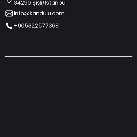
34290 Şişli/İstanbul
info@kandulu.com
+905322577368