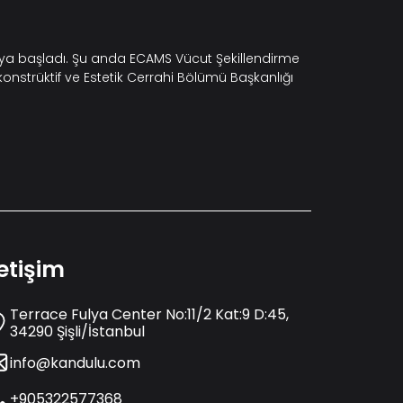
maya başladı. Şu anda ECAMS Vücut Şekillendirme
konstrüktif ve Estetik Cerrahi Bölümü Başkanlığı
letişim
Terrace Fulya Center No:11/2 Kat:9 D:45,
34290 Şişli/İstanbul
info@kandulu.com
+905322577368