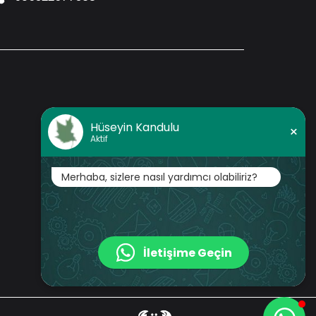
Hüseyin Kandulu
×
Aktif
Merhaba, sizlere nasıl yardımcı olabiliriz?
İletişime Geçin