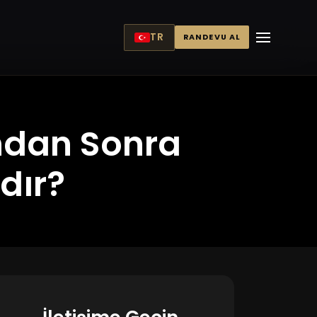
TR
RANDEVU AL
ndan Sonra
dır?