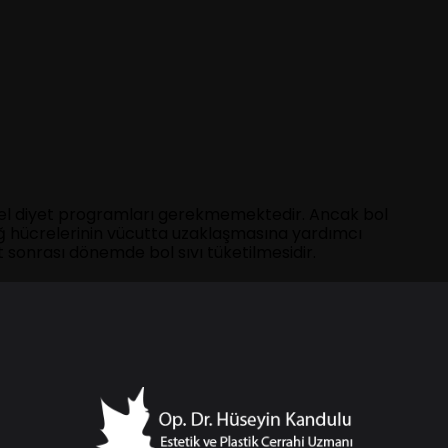
zel diyet programları gerekmemektedir. Ancak bol
yağ hücrelerinin vücutta uzaklaşmasına yardımcı
at sonrası dönemde bol sıvı tüketilmesidir.