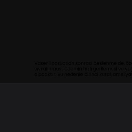
Vaser liposuction sonrası beslenme de, ö
sıvı alınması, ödemin hızlı gerilemesi ve 
olacaktır. Bu nedenle birinci kural, ameliy