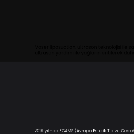
Vaser liposuction, ultrason teknolojisi ile 
ultrason yardımı ile yağların eritilerek dah
2019 yılında ECAMS (Avrupa Estetik Tıp ve Cerr