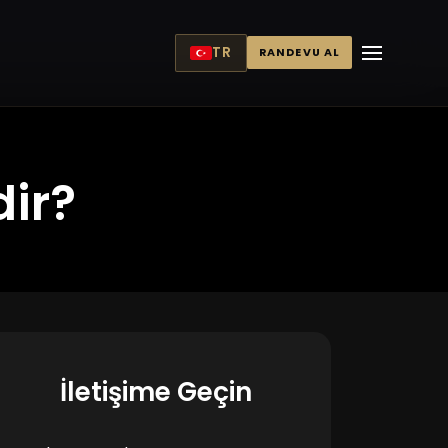
TR
RANDEVU AL
dir?
İletişime Geçin