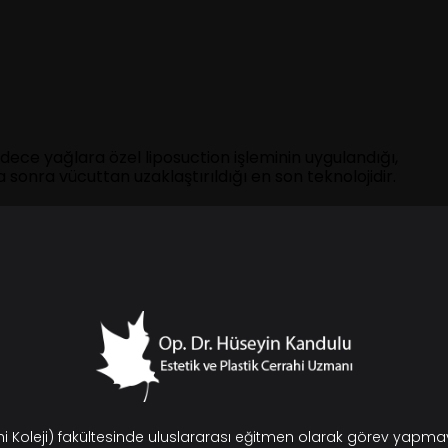
sadece yağlara özel liposuction işleminin uygulandığı,
a sonra vücuttan uzaklaştırıldığı en son teknolojidir.
ahi Koleji) fakültesinde uluslararası eğitmen olarak görev yap