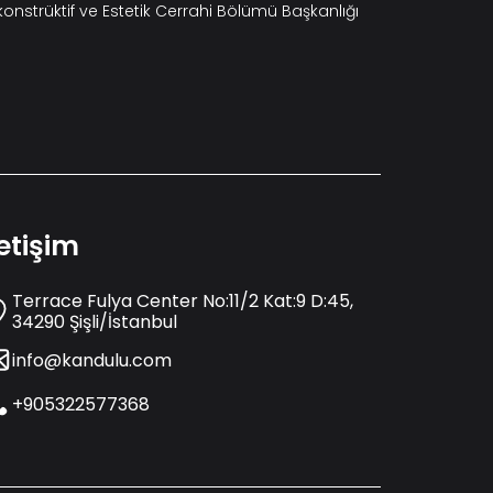
konstrüktif ve Estetik Cerrahi Bölümü Başkanlığı
letişim
Terrace Fulya Center No:11/2 Kat:9 D:45,
34290 Şişli/İstanbul
info@kandulu.com
+905322577368