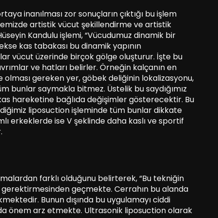
ortaya inanılması zor sonuçların çıktığı bu işlem
lkemizde artistik vücut şekillendirme ve artistik
Hüseyin Kandulu işlemi, “Vücudumuz dinamik bir
rekse kas tabakası bu dinamik yapının
lar vücut üzerinde birçok gölge oluşturur. İşte bu
vrımlar ve hatları belirler. Örneğin kalçanın en
ce olması gereken yer, göbek deliğinin lokalizasyonu,
m bunlar saymakla bitmez. Üstelik bu saydığımız
as hareketine bağlıda değişimler gösterecektir. Bu
rdiğimiz liposuction işleminde tüm bunlar dikkate
mlı erkeklerde ise V şeklinde daha kaslı ve sportif
.
lamalardan farklı olduğunu belirterek, “Bu tekniğin
yet gerektirmesinden geçmekte. Cerrahın bu alanda
ekmektedir. Bunun dışında bu uygulamayı ciddi
 da önem arz etmekte. Ultrasonik liposuction olarak