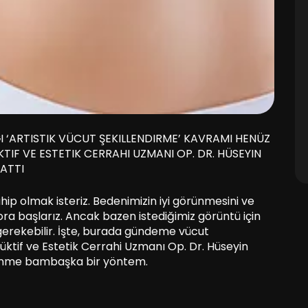
ĞI ‘ARTISTIK VÜCUT ŞEKILLENDIRME’ KAVRAMI HENÜZ
TIF VE ESTETIK CERRAHI UZMANI OP. DR. HÜSEYIN
LATTI
ahip olmak isteriz. Bedenimizin iyi görünmesini ve
pora başlarız. Ancak bazen istediğimiz görüntü için
 gerekebilir. İşte, burada gündeme vücut
üktif ve Estetik Cerrahi Uzmanı Op. Dr. Hüseyin
llenme bambaşka bir yöntem.