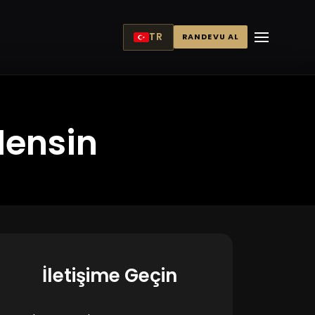
TR
RANDEVU AL
lensin
İletişime Geçin