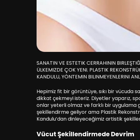
SANATIN VE ESTETIK CERRAHININ BIRLEŞTI
ÜLKEMIZDE ÇOK YENI. PLASTIK REKONSTRÜK
KANDULU, YÖNTEMIN BILINMEYENLERINI AN
Hepimiz fit bir görüntüye, sıkı bir vücuda s
dikkat çekmeyi isteriz. Diyetler yaparız, s
onlar yeterli olmaz ve farklı bir uygulama
şekillendirme geliyor ama Plastik Rekonstr
Kandulu’dan dinleyeceğimiz artistik şeki
Vücut Şekillendirmede Devrim