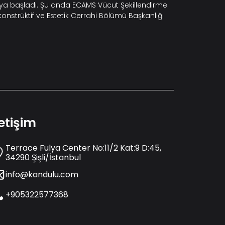
maya başladı. Şu anda ECAMS Vücut Şekillendirme
konstrüktif ve Estetik Cerrahi Bölümü Başkanlığı
letişim
Terrace Fulya Center No:11/2 Kat:9 D:45,
34290 Şişli/İstanbul
info@kandulu.com
+905322577368