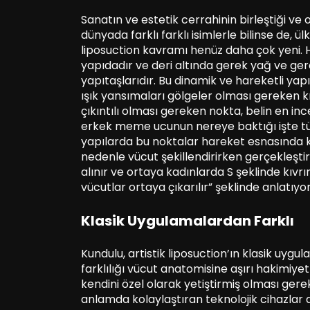
Sanatın ve estetik cerrahinin birleştiği ve 
dünyada farklı farklı isimlerle bilinse de, ü
liposuction kavramı henüz daha çok yeni. 
yapıdadır ve deri altında gerek yağ ve ge
yapıtaşlarıdır. Bu dinamik ve hareketli yapı
ışık yansımaları gölgeler olması gereken kı
çıkıntılı olması gereken nokta, belin en in
erkek meme ucunun nereye baktığı işte tü
yapılarda bu noktalar hareket esnasında k
nedenle vücut şekillendirirken gerçekleşti
alınır ve ortaya kadınlarda S şeklinde kıvrı
vücutlar ortaya çıkarılır” şeklinde anlatıyor
Klasik Uygulamalardan Farklı
Kundulu, artistik liposuction’ın klasik uygu
farklılığı vücut anatomisine aşırı hakimi
kendini özel olarak yetiştirmiş olması ger
anlamda kolaylaştıran teknolojik cihazlar