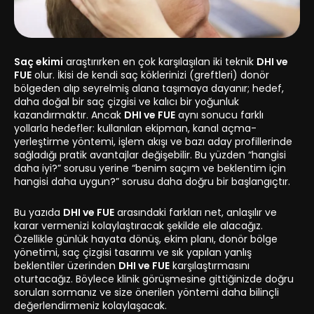
Saç ekimi
araştırırken en çok karşılaşılan iki teknik
DHI ve
FUE
olur. İkisi de kendi saç köklerinizi (greftleri) donör
bölgeden alıp seyrelmiş alana taşımaya dayanır; hedef,
daha doğal bir saç çizgisi ve kalıcı bir yoğunluk
kazandırmaktır. Ancak
DHI ve FUE
aynı sonucu farklı
yollarla hedefler: kullanılan ekipman, kanal açma-
yerleştirme yöntemi, işlem akışı ve bazı aday profillerinde
sağladığı pratik avantajlar değişebilir. Bu yüzden “hangisi
daha iyi?” sorusu yerine “benim saçım ve beklentim için
hangisi daha uygun?” sorusu daha doğru bir başlangıçtır.
Bu yazıda
DHI ve FUE
arasındaki farkları net, anlaşılır ve
karar vermenizi kolaylaştıracak şekilde ele alacağız.
Özellikle günlük hayata dönüş, ekim planı, donör bölge
yönetimi, saç çizgisi tasarımı ve sık yapılan yanlış
beklentiler üzerinden
DHI ve FUE
karşılaştırmasını
oturtacağız. Böylece klinik görüşmesine gittiğinizde doğru
soruları sormanız ve size önerilen yöntemi daha bilinçli
değerlendirmeniz kolaylaşacak.