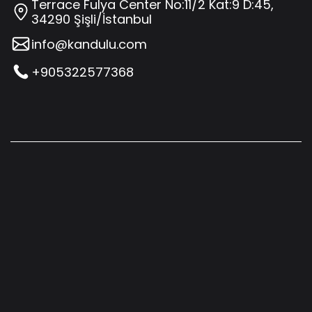
Terrace Fulya Center No:11/2 Kat:9 D:45,
34290 Şişli/İstanbul
info@kandulu.com
+905322577368