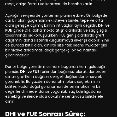
rengi, dalga formu ve kontrastı da hesaba katılır.
Açıklığın seviyesi de yöntemin planını etkiler. Ön bölgede
dar bir alanı güçlendirmek isteyen biriyle, tepe ve orta
alanı genişçe açılmış birinin ihtiyaçları aynı değildir.
DHI ve
FUE
içinde DHI, daha “nokta atışı” alanlarda ve saç çizgisi
tasarımında sık konuşulurken; FUE geniş alanlarda greft
dağılımını daha sistemli kurgulamaya elverişli olabilir. Yine
de burada kritik olan, klinikte size “tek seans mucize” gibi
bir hikâye anlatılması değil; gerçekçi bir yol haritası
çıkarılmasıdır.
Donör bölge yönetimi ise hem bugünün hem geleceğin
planıdır.
DHI ve FUE
farkından bağımsız olarak, donörden
alınan greftlerin dağılımı dengeli değilse donör seyrek
görünebilir. Bu yüzden donör alım planı, saç ekiminin
kalitesi kadar doğal görünümün de teminatıdır. İyi bir
değerlendirmede; donör yoğunluk, saç kalınlığı, donör
esnekliği ve ileride olası dökülme senaryosu birlikte ele
alınır.
DHI ve FUE Sonrası Süreç: