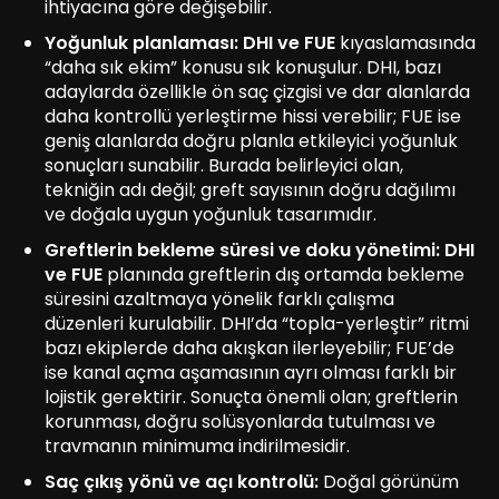
ihtiyacına göre değişebilir.
Yoğunluk planlaması:
DHI ve FUE
kıyaslamasında
“daha sık ekim” konusu sık konuşulur. DHI, bazı
adaylarda özellikle ön saç çizgisi ve dar alanlarda
daha kontrollü yerleştirme hissi verebilir; FUE ise
geniş alanlarda doğru planla etkileyici yoğunluk
sonuçları sunabilir. Burada belirleyici olan,
tekniğin adı değil; greft sayısının doğru dağılımı
ve doğala uygun yoğunluk tasarımıdır.
Greftlerin bekleme süresi ve doku yönetimi:
DHI
ve FUE
planında greftlerin dış ortamda bekleme
süresini azaltmaya yönelik farklı çalışma
düzenleri kurulabilir. DHI’da “topla-yerleştir” ritmi
bazı ekiplerde daha akışkan ilerleyebilir; FUE’de
ise kanal açma aşamasının ayrı olması farklı bir
lojistik gerektirir. Sonuçta önemli olan; greftlerin
korunması, doğru solüsyonlarda tutulması ve
travmanın minimuma indirilmesidir.
Saç çıkış yönü ve açı kontrolü:
Doğal görünüm