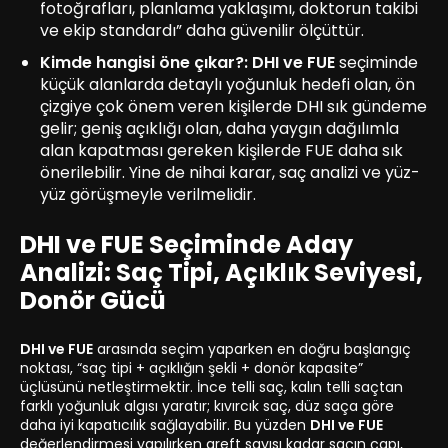
fotoğrafları, planlama yaklaşımı, doktorun takibi
ve ekip standardı” daha güvenilir ölçüttür.
Kimde hangisi öne çıkar?:
DHI ve FUE
seçiminde
küçük alanlarda detaylı yoğunluk hedefi olan, ön
çizgiye çok önem veren kişilerde DHI sık gündeme
gelir; geniş açıklığı olan, daha yaygın dağılımla
alan kapatması gereken kişilerde FUE daha sık
önerilebilir. Yine de nihai karar, saç analizi ve yüz-
yüz görüşmeyle verilmelidir.
DHI ve FUE Seçiminde Aday
Analizi: Saç Tipi, Açıklık Seviyesi,
Donör Gücü
DHI ve FUE
arasında seçim yaparken en doğru başlangıç
noktası, “saç tipi + açıklığın şekli + donör kapasite”
üçlüsünü netleştirmektir. İnce telli saç, kalın telli saçtan
farklı yoğunluk algısı yaratır; kıvırcık saç, düz saça göre
daha iyi kapatıcılık sağlayabilir. Bu yüzden
DHI ve FUE
değerlendirmesi yapılırken greft sayısı kadar saçın çapı,