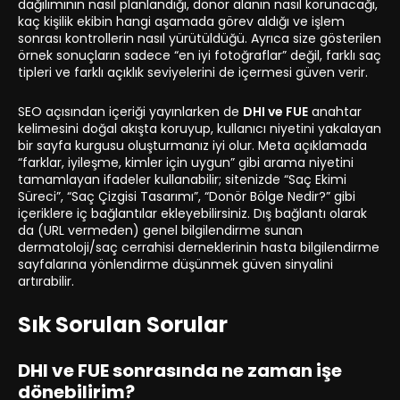
dağılımının nasıl planlandığı, donör alanın nasıl korunacağı,
kaç kişilik ekibin hangi aşamada görev aldığı ve işlem
sonrası kontrollerin nasıl yürütüldüğü. Ayrıca size gösterilen
örnek sonuçların sadece “en iyi fotoğraflar” değil, farklı saç
tipleri ve farklı açıklık seviyelerini de içermesi güven verir.
SEO açısından içeriği yayınlarken de
DHI ve FUE
anahtar
kelimesini doğal akışta koruyup, kullanıcı niyetini yakalayan
bir sayfa kurgusu oluşturmanız iyi olur. Meta açıklamada
“farklar, iyileşme, kimler için uygun” gibi arama niyetini
tamamlayan ifadeler kullanabilir; sitenizde “Saç Ekimi
Süreci”, “Saç Çizgisi Tasarımı”, “Donör Bölge Nedir?” gibi
içeriklere iç bağlantılar ekleyebilirsiniz. Dış bağlantı olarak
da (URL vermeden) genel bilgilendirme sunan
dermatoloji/saç cerrahisi derneklerinin hasta bilgilendirme
sayfalarına yönlendirme düşünmek güven sinyalini
artırabilir.
Sık Sorulan Sorular
DHI ve FUE sonrasında ne zaman işe
dönebilirim?