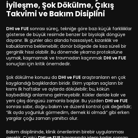
İyileşme, Şok Dökülme, Çıkış
Takvimi ve Bakım Disiplini
DHI ve FUE
sonrası süreç, tekniğe göre bazı küçük farklılıklar
gösterse de büyük resimde benzer bir biyolojik döngüye
dayanır. İlk günler alıcı alanda hassasiyet, kızarıklık ve
kabuklanma beklenebilir; donör bölgede de kısa süreli bir
gerginlik hissi olabilir. Bu dönemde yıkama protokolüne
uymak, kaşımamak ve travmadan kaçınmak
DHI ve FUE
sonuçları için kritik önemdedir.
Şok dökülme konusu da
DHI ve FUE
araştıranların en çok
kaygılandığı başlıklardan biridir. Ekim yapılan saçların bir
kısmı ilk haftalar ve aylarda dökülebilir; bu, kökün
kaybedildiği anlamına gelmeyebilir. Kökler deride kalır ve
yeni çıkış döngüsü zamanla başlar. Bu yüzden
DHI ve FUE
sonrası sabır, doğru bakım ve düzenli kontrol çok değerlidir;
“ilk ayda yoğunluk görmedim, demek ki olmadı” gibi erken
yargılar çoğu zaman yanıltıcı olur.
Bakım disiplininde, klinik önerilerinin birebir uygulanması
gerekir. Çünkü
DHI ve FUE
başarısında işlem kadar sonrası