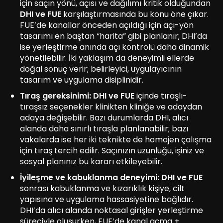
için saçın yönü, açısı ve dağılımı kritik olduğundan
DHI ve FUE
karşılaştırmasında bu konu öne çıkar.
FUE’de kanallar önceden açıldığı için açı-yön
tasarımı en baştan “harita” gibi planlanır; DHI’da
ise yerleştirme anında açı kontrolü daha dinamik
yönetilebilir. İki yaklaşım da deneyimli ellerde
doğal sonuç verir; belirleyici, uygulayıcının
tasarım ve uygulama disiplinidir.
Tıraş gereksinimi:
DHI ve FUE
içinde tıraşlı-
tıraşsız seçenekler klinikten kliniğe ve adaydan
adaya değişebilir. Bazı durumlarda DHI, alıcı
alanda daha sınırlı tıraşla planlanabilir; bazı
vakalarda ise her iki teknikte de homojen çalışma
için tıraş tercih edilir. Saçınızın uzunluğu, işiniz ve
sosyal planınız bu kararı etkileyebilir.
İyileşme ve kabuklanma deneyimi:
DHI ve FUE
sonrası kabuklanma ve kızarıklık kişiye, cilt
yapısına ve uygulama hassasiyetine bağlıdır.
DHI’da alıcı alanda noktasal girişler yerleştirme
süreciyle oluşurken, FUE’de kanal açma +