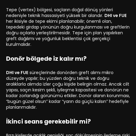
Tepe (vertex) bölgesi, saçların doğal dönüş yönleri
nedeniyle teknik hassasiyeti yüksek bir alandır.
DHI ve FUE
her ikisiyle de tepe ekimi planlanabilir; önemli olan,
tepedeki girdap yönünün doğru kurgulanması ve greftlerin
doğru açılarla yerleştirilmesidir. Tepe için plan yapılırken
greft dağılımı ve yoğunluk beklentisi çok gerçekçi
kurulmalıdır.
Donör bölgede iz kalır mı?
DHI ve FUE
süreçlerinde donörden greft alımı mikro
düzeyde yapılır; bu yüzden doğru teknik ve doğru
aralıklarla alımda izler çoğu kişide belirgin olmaz. Ancak cilt
yapısı, saçın kesim şekli, iyileşme kapasitesi ve donörün ne
kadar zorlandığı görünümü etkiler. Donör alanın korunması,
“bugün güzel olsun” kadar “yarın da güçlü kalsın” hedefiyle
planlanmalıdır.
İkinci seans gerekebilir mi?
Bazı kişilerde açıklık genişliği, saç dökülmesinin ilerleme riski