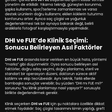
yönetim de etkilidir. Yıkama tekniği, güneşten korunma,
şapka kullanımı, spor/terleme zamanlaması ve varsa
destek ürünlerin doğru kullanımı; ekilen köklerin tutunma
konforunu artırır. Ayrıca saç çizgisi ve yoğunluk
değerlendirmesi tek bir aynaya bakarak değil, belirli
aralıklarla fotoğraf karşılaştırmasıyla yapılmalıdır.
DHI ve FUE’de Klinik Seçimi:
Sonucu Belirleyen Asıl Faktörler
DHI ve FUE
arasında karar verirken en büyük hata, yöntemi
“marka” gibi düşünmektir. Oysa sonucu belirleyen asıl
faktörler; doğru aday seçimi, doğru planlama, steril ve
standart bir operasyon düzeni, doktorun sürece aktif
katılımı ve ekip tecrübesidir. Aynı teknik, farklı ellerde
bambaşka sonuçlar verebilir; bu yüzden “DHI mı FUE mi?”
sorusunu “bu klinik planlamayı nasıl yapıyor?” sorusuyla
birlikte değerlendirmek gerekir.
Klinik seçerken
DHI ve FUE
için şu noktalara özellikle dikkat
etmek faydalıdır: Saç çizgisi tasarımını kimin yaptığı, greft