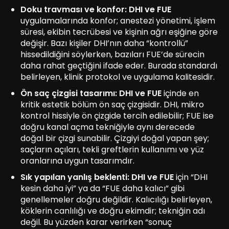
Doku travması ve konfor:
DHI ve FUE
uygulamalarında konfor; anestezi yönetimi, işlem
süresi, ekibin tecrübesi ve kişinin ağrı eşiğine göre
değişir. Bazı kişiler DHI’nın daha “kontrollü”
hissedildiğini söylerken, bazıları FUE’de sürecin
daha rahat geçtiğini ifade eder. Burada standardı
belirleyen, klinik protokol ve uygulama kalitesidir.
Ön saç çizgisi tasarımı:
DHI ve FUE
içinde en
kritik estetik bölüm ön saç çizgisidir. DHI, mikro
kontrol hissiyle ön çizgide tercih edilebilir; FUE ise
doğru kanal açma tekniğiyle aynı derecede
doğal bir çizgi sunabilir. Çizgiyi doğal yapan şey;
saçların açıları, tekli greftlerin kullanımı ve yüz
oranlarına uygun tasarımdır.
Sık yapılan yanlış beklenti:
DHI ve FUE
için “DHI
kesin daha iyi” ya da “FUE daha kalıcı” gibi
genellemeler doğru değildir. Kalıcılığı belirleyen,
köklerin canlılığı ve doğru ekimdir; tekniğin adı
değil. Bu yüzden karar verirken “sonuç