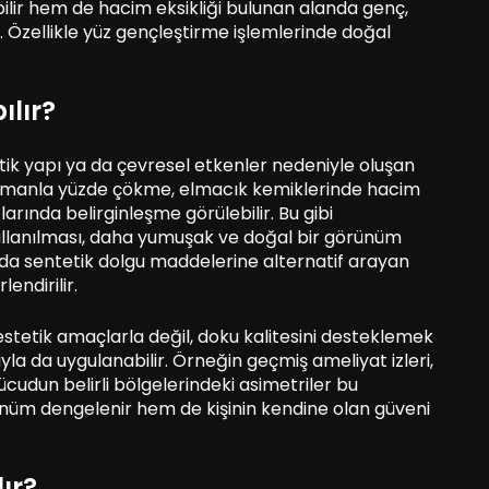
lir hem de hacim eksikliği bulunan alanda genç,
r. Özellikle yüz gençleştirme işlemlerinde doğal
.
ılır?
etik yapı ya da çevresel etkenler nedeniyle oluşan
 Zamanla yüzde çökme, elmacık kemiklerinde hacim
rında belirginleşme görülebilir. Bu gibi
ullanılması, daha yumuşak ve doğal bir görünüm
da sentetik dolgu maddelerine alternatif arayan
lendirilir.
stetik amaçlarla değil, doku kalitesini desteklemek
a da uygulanabilir. Örneğin geçmiş ameliyat izleri,
cudun belirli bölgelerindeki asimetriler bu
rünüm dengelenir hem de kişinin kendine olan güveni
ır?