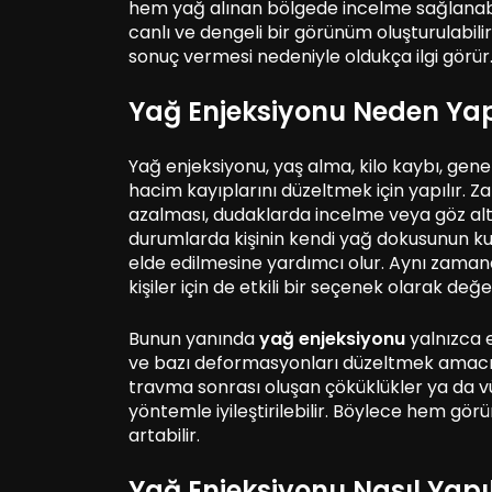
hem yağ alınan bölgede incelme sağlanabi
canlı ve dengeli bir görünüm oluşturulabili
sonuç vermesi nedeniyle oldukça ilgi görür
Yağ Enjeksiyonu Neden Yap
Yağ enjeksiyonu, yaş alma, kilo kaybı, gen
hacim kayıplarını düzeltmek için yapılır.
azalması, dudaklarda incelme veya göz altla
durumlarda kişinin kendi yağ dokusunun k
elde edilmesine yardımcı olur. Aynı zaman
kişiler için de etkili bir seçenek olarak değer
Bunun yanında
yağ enjeksiyonu
yalnızca e
ve bazı deformasyonları düzeltmek amacıyl
travma sonrası oluşan çöküklükler ya da vü
yöntemle iyileştirilebilir. Böylece hem gö
artabilir.
Yağ Enjeksiyonu Nasıl Yapıl