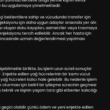
un yanında sentetik dolgu yerine kişinin kendi
de bu uygulamaya yönelmektedir.
çi beklentilere sahip ve vücudunda transfer için
jeksiyonu için daha uygun adaylar arasında yer alır.
sı oluşan doku kayıpları, asimetriler veya travmaya
njeksiyonu tercih edilebilir. Ancak her hasta için
 öncesinde uzman değerlendirmesi yapılması
işebilmekle birlikte, bu işlem uzun süreli sonuçlar
 Enjekte edilen yağ hücrelerinin bir kısmı vücut
ağ hücreleri kalıcı hale gelebilir. Bu nedenle işlem
turması için belirli bir iyileşme sürecinin geçmesi
teknik ve kişinin yaşam tarzı gibi etkenler kalıcılığı
geçici olabilir çünkü ödem ve yeni enjekte edilen