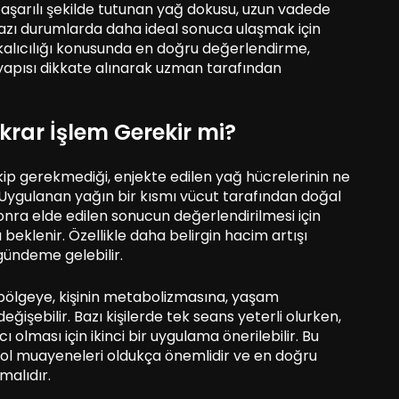
başarılı şekilde tutunan yağ dokusu, uzun vadede
 Bazı durumlarda daha ideal sonuca ulaşmak için
u kalıcılığı konusunda en doğru değerlendirme,
yapısı dikkate alınarak uzman tarafından
krar İşlem Gerekir mi?
ip gerekmediği, enjekte edilen yağ hücrelerinin ne
. Uygulanan yağın bir kısmı vücut tarafından doğal
sonra elde edilen sonucun değerlendirilmesi için
beklenir. Özellikle daha belirgin hacim artışı
gündeme gelebilir.
 bölgeye, kişinin metabolizmasına, yaşam
eğişebilir. Bazı kişilerde tek seans yeterli olurken,
 olması için ikinci bir uygulama önerilebilir. Bu
ol muayeneleri oldukça önemlidir ve en doğru
alıdır.